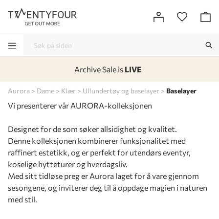
Archive Sale is
LIVE
-
-
-
-
Aurora
Dame
Klær
Ullundertøy og baselayer
Baselayer
Vi presenterer vår AURORA-kolleksjonen
Designet for de som søker allsidighet og kvalitet.
Denne kolleksjonen kombinerer funksjonalitet med
raffinert estetikk, og er perfekt for utendørs eventyr,
koselige hytteturer og hverdagsliv.
Med sitt tidløse preg er Aurora laget for å vare gjennom
sesongene, og inviterer deg til å oppdage magien i naturen
med stil.