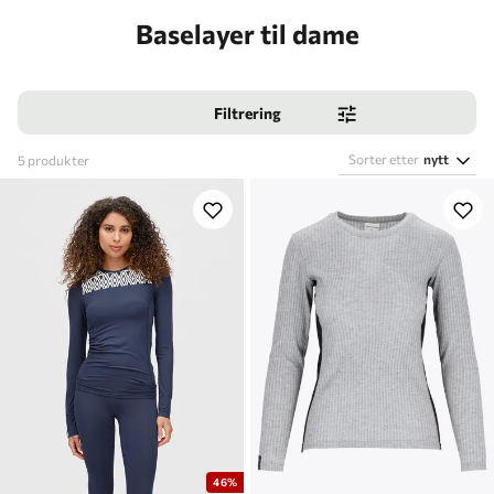
Baselayer til dame
Filtrering
Sorter etter
nytt
5
produkter
46%