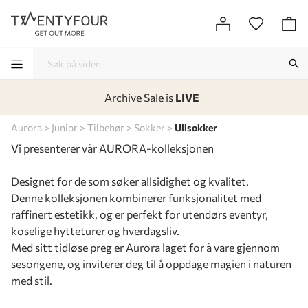
Archive Sale is
LIVE
-
-
-
-
Aurora
Junior
Tilbehør
Sokker
Ullsokker
Vi presenterer vår AURORA-kolleksjonen
Designet for de som søker allsidighet og kvalitet.
Denne kolleksjonen kombinerer funksjonalitet med
raffinert estetikk, og er perfekt for utendørs eventyr,
koselige hytteturer og hverdagsliv.
Med sitt tidløse preg er Aurora laget for å vare gjennom
sesongene, og inviterer deg til å oppdage magien i naturen
med stil.