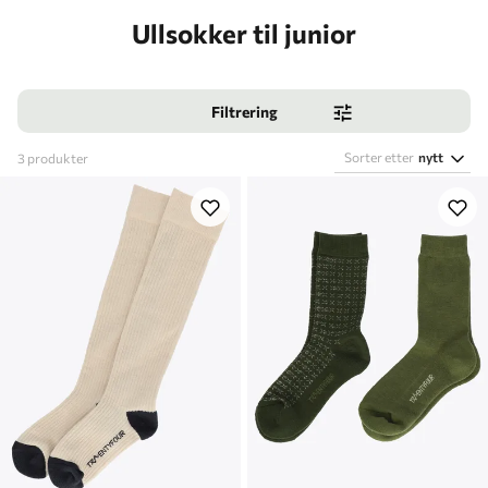
Ullsokker til junior
Filtrering
Sorter etter
nytt
3
produkter