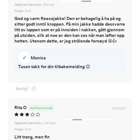
Opplevd størrelse:
Normal
Farge:
Sort
God og varm fleecejakke! Den er behagelig å ha på og
sitter godt inntil kroppen. På min jakke hadde dessverre
litt av lappen som er på innsiden i nakken, gått gjennom
på utsiden, slik at noe av den kan ses når man løfter opp
hetten. Utenom dette, er jeg strålende fornøyd 🤩👍
✓
Monica
Tusen takk for din tilbakemelding 😊
Nyttig?
Rita O
Verifisert kunde
02.09.25
Opplevd størrelse:
Litt liten
Farge:
Hvit
Litt trang, men fin