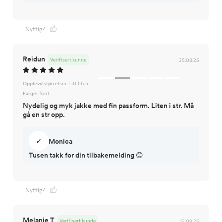
Nyttig?
Reidun
Verifisert kunde
25.08.25
Opplevd størrelse:
Litt liten
Farge:
Sort
Nydelig og myk jakke med fin passform. Liten i str. Må
gå en str opp.
✓
Monica
Tusen takk for din tilbakemelding 😊
Nyttig?
Melanie T
Verifisert kunde
12.09.25