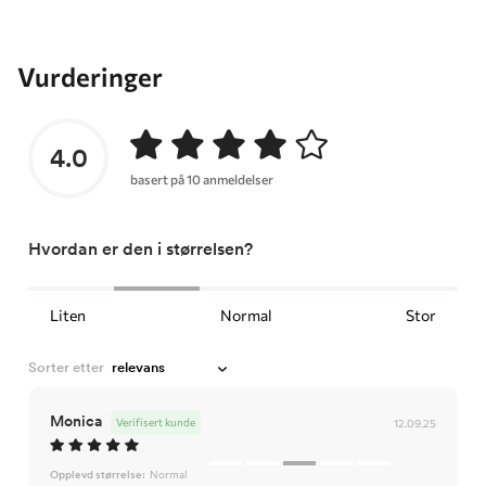
Vurderinger
4.0
basert på 10 anmeldelser
Hvordan er den i størrelsen?
Liten
Normal
Stor
Sorter etter
Monica
Verifisert kunde
12.09.25
Opplevd størrelse:
Normal