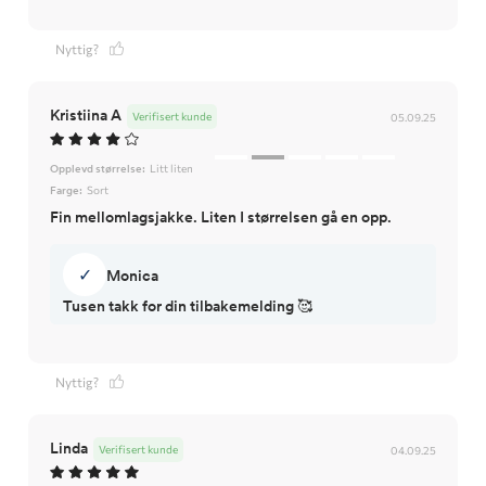
Nyttig?
Kristiina A
Verifisert kunde
05.09.25
Opplevd størrelse:
Litt liten
Farge:
Sort
Fin mellomlagsjakke. Liten I størrelsen gå en opp.
✓
Monica
Tusen takk for din tilbakemelding 🥰
Nyttig?
Linda
Verifisert kunde
04.09.25