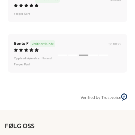
Farge:
Sort
Bente F
Verifisert kunde
30.08.25
Opplevd størrelse:
Normal
Farge:
Rød
Verified by Trustvoice
FØLG OSS