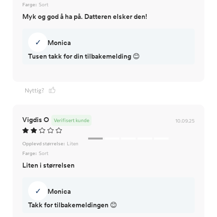
Farge:
Sort
Myk og god å ha på. Datteren elsker den!
✓
Monica
Tusen takk for din tilbakemelding 😊
Nyttig?
Vigdis O
Verifisert kunde
10.09.25
Opplevd størrelse:
Liten
Farge:
Sort
Liten i størrelsen
✓
Monica
Takk for tilbakemeldingen 😊