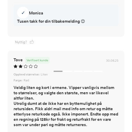
✓
Monica
Nyttig?
Tove
Verifisert kunde
30.08.25
Opplevd størrelse:
Liten
Farge:
Rød
Veldig liten og kort i ermene. Vipper vanligvis mellom
to størrelser, og valgte den største, men var likevel
altfor liten.
Utrolig dumt at de ikke har en byttemulighet på
retursiden. Fikk aldri mail med info om retur og måtte
etterlyse returkode også. Ikke imponert. Endte opp med
en regning på 128kr for frakt og returfrakt for en vare
som var under pari og måtte returneres.