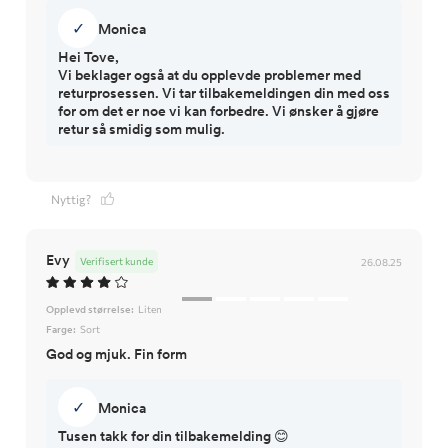
✓
Monica
Hei Tove,
Vi beklager også at du opplevde problemer med
returprosessen. Vi tar tilbakemeldingen din med oss
for om det er noe vi kan forbedre. Vi ønsker å gjøre
retur så smidig som mulig.
Nyttig?
Evy
Verifisert kunde
26.08.25
Opplevd størrelse:
Liten
Farge:
Sort
God og mjuk. Fin form
✓
Monica
Tusen takk for din tilbakemelding 😊