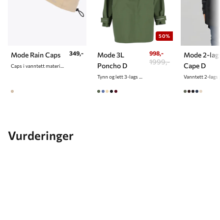
50%
349,-
998,-
Mode Rain Caps
Mode 3L
Mode 2-lag
1999,-
Poncho D
Cape D
Caps i vanntett materiale
Tynn og lett 3-lags poncho til dame
Vurderinger