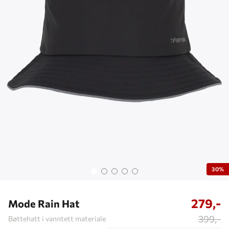
30%
279,-
Mode Rain Hat
399,-
Bøttehatt i vanntett materiale