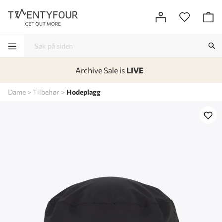
Archive Sale is
LIVE
-
-
-
-
Dame
Tilbehør
Hodeplagg
Lagt i kurven, utmerket valg!
Til kassen