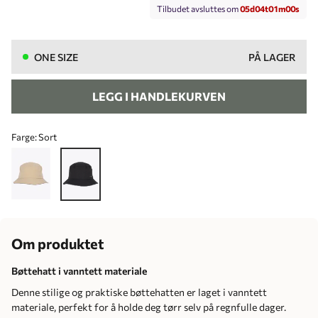
Tilbudet avsluttes om
0
5
d
0
4
t
0
1
m
0
0
s
ONE SIZE
PÅ LAGER
LEGG I HANDLEKURVEN
Farge:
Sort
Om produktet
Bøttehatt i vanntett materiale
Denne stilige og praktiske bøttehatten er laget i vanntett
materiale, perfekt for å holde deg tørr selv på regnfulle dager.