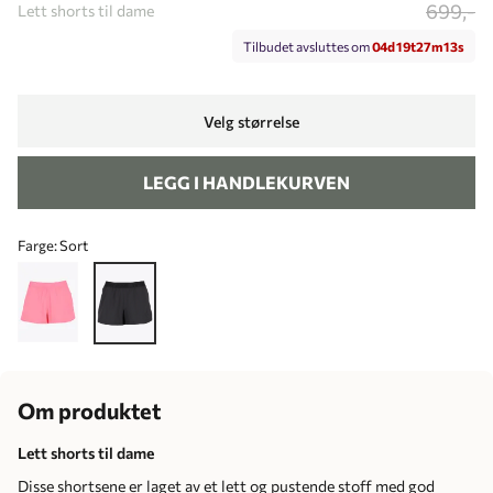
699,-
Lett shorts til dame
Tilbudet avsluttes om
0
4
d
1
9
t
2
7
m
1
3
s
Velg størrelse
LEGG I HANDLEKURVEN
Farge:
Sort
Om produktet
Lett shorts til dame
Disse shortsene er laget av et lett og pustende stoff med god