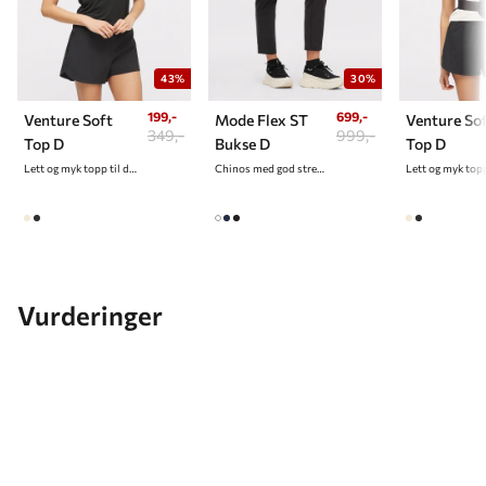
43%
30%
199,-
699,-
Venture Soft
Mode Flex ST
Venture So
349,-
999,-
Top D
Bukse D
Top D
Lett og myk topp til dame
Chinos med god stretch til dame
Vurderinger