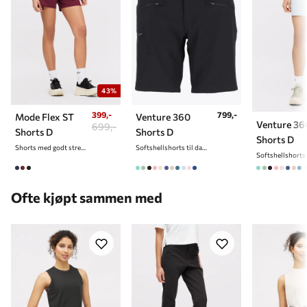
43%
399,-
799,-
Mode Flex ST
Venture 360
Venture 36
699,-
Shorts D
Shorts D
Shorts D
Shorts med godt stretch til dame
Softshellshorts til dame
Ofte kjøpt sammen med