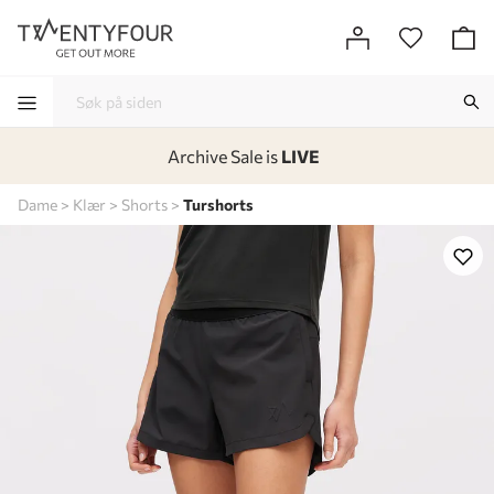
Archive Sale is
LIVE
-
-
-
-
Dame
Klær
Shorts
Turshorts
Lagt i kurven, utmerket valg!
Til kassen