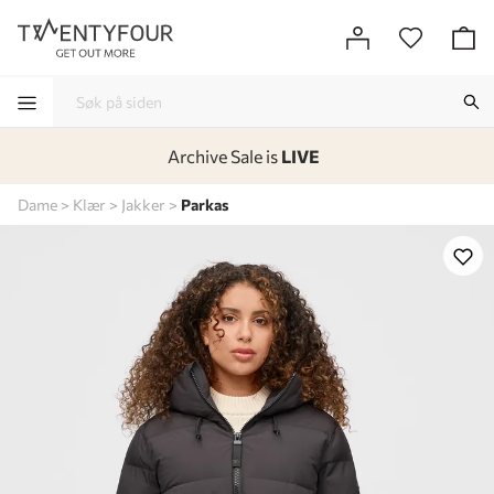
Archive Sale is
LIVE
-
-
-
-
Dame
Klær
Jakker
Parkas
Lagt i kurven, utmerket valg!
Til kassen