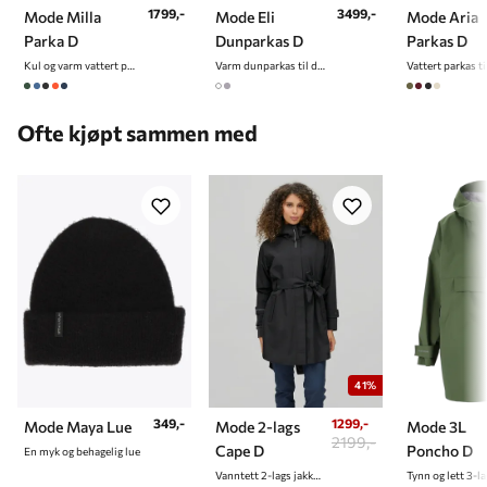
1799,-
3499,-
Mode Milla
Mode Eli
Mode Aria
Parka D
Dunparkas D
Parkas D
Kul og varm vattert parkas til dame
Varm dunparkas til dame
Vattert parkas t
Ofte kjøpt sammen med
41%
349,-
1299,-
Mode Maya Lue
Mode 2-lags
Mode 3L
2199,-
Cape D
Poncho D
En myk og behagelig lue
Vanntett 2-lags jakke/cape til dame