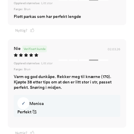
Opplevd størrelse:
Litt stor
Farge:
Brun
Flott parkas som har perfekt lengde
Nyttig?
Nie
Verifisert kunde
02.03.26
Opplevd størrelse:
Litt stor
Farge:
Brun
Varm og god dunkåpe. Rekker meg til knærne (170).
Kjøpte 38 etter tips om at den er litt stor i str, passet
perfekt. Snøring i midjen.
✓
Monica
Perfekt 🥰
Nyttig?