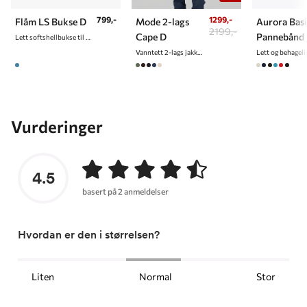
799,-
1299,-
Flåm LS Bukse D
Mode 2-lags
Aurora Bas
2199,-
Cape D
Pannebånd
Lett softshellbukse til dame
Vanntett 2-lags jakke/cape til dame
Vurderinger
4.5
basert på 2 anmeldelser
Hvordan er den i størrelsen?
Liten
Normal
Stor