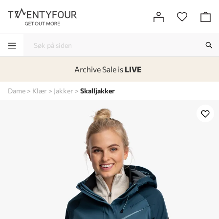
Archive Sale is
LIVE
-
-
-
-
Dame
Klær
Jakker
Skalljakker
Lagt i kurven, utmerket valg!
Til kassen