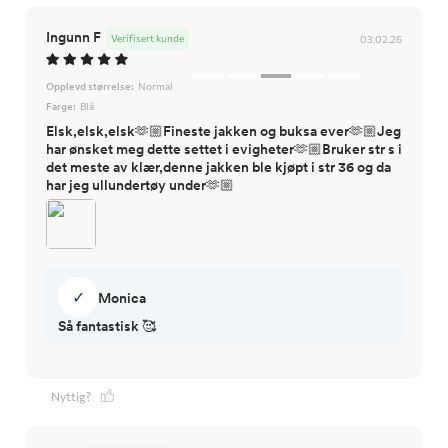
Ingunn F
Verifisert kunde
03.02.26
Opplevd størrelse:
Normal
Farge:
Blå
Elsk,elsk,elsk🫶🏼Fineste jakken og buksa ever🫶🏼Jeg
har ønsket meg dette settet i evigheter🫶🏼Bruker str s i
det meste av klær,denne jakken ble kjøpt i str 36 og da
har jeg ullundertøy under🫶🏼
✓
Monica
Nyttig?