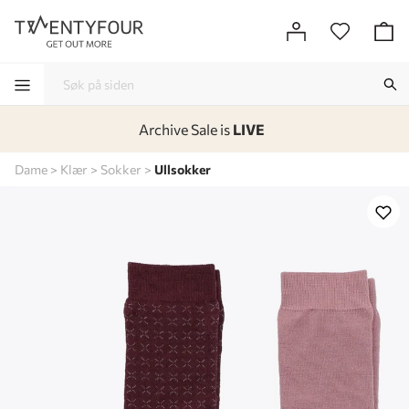
Archive Sale is
LIVE
-
-
-
-
Dame
Klær
Sokker
Ullsokker
Lagt i kurven, utmerket valg!
Til kassen