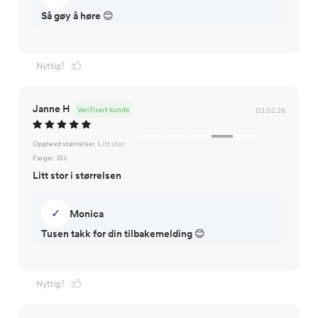
Så gøy å høre 😊
Nyttig?
Janne H
Verifisert kunde
03.02.26
Opplevd størrelse:
Litt stor
Farge:
Blå
Litt stor i størrelsen
✓
Monica
Nyttig?