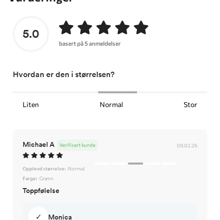
5.0
basert på 5 anmeldelser
Hvordan er den i størrelsen?
Liten
Normal
Stor
Michael A
Verifisert kunde
09.02.26
Opplevd størrelse:
Normal
Farge:
Grønn
Toppfølelse
✓
Monica