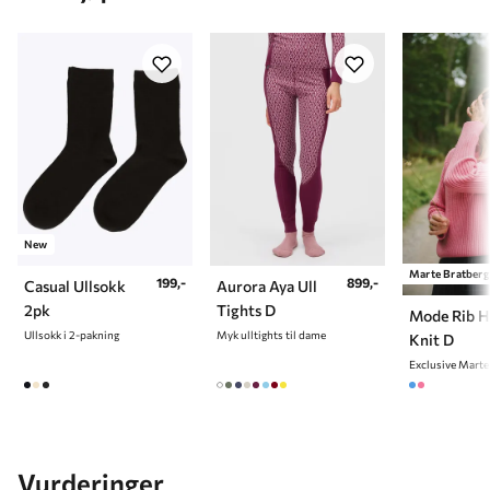
New
Marte Bratberg
199,-
899,-
Casual Ullsokk
Aurora Aya Ull
2pk
Tights D
Mode Rib 
Ullsokk i 2-pakning
Myk ulltights til dame
Knit D
Vurderinger