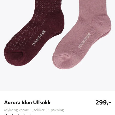
299,-
Aurora Idun Ullsokk
Myke og varme ullsokker i 2-pakning