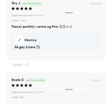
Gry J
Verifisert kunde
29.01.26
Opplevd størrelse:
Normal
Farge:
Grønn
Passer perfekt, varme og fine 👏👏☺️☺️
✓
Monica
Så gøy å høre 🥰
Nyttig?
Beate S
Verifisert kunde
23.12.25
Opplevd størrelse:
Normal
Farge:
Blå