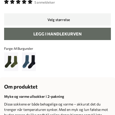
5 anmeldelser
Velg størrelse
LEGG I HANDLEKURVEN
Farge:
M Burgunder
Om produktet
Myke og varme ullsokker i 2-pakning
Disse sokkene er både behagelige og varme – akkurat det du
trenger når temperaturen synker. Med en myk og lun følelse mot
huden passer de like godt til rolige dager hjemme som til late