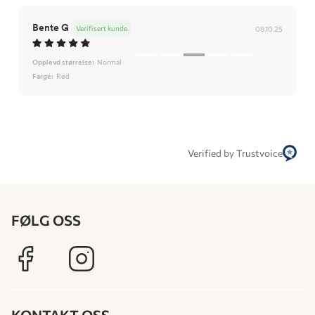
Bente G
Verifisert kunde
08.10.25
Opplevd størrelse:
Normal
Farge:
Rød
Verified by Trustvoice
FØLG OSS