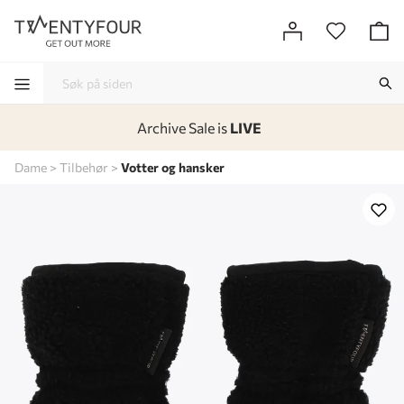
Archive Sale is
LIVE
-
-
-
-
Dame
Tilbehør
Votter og hansker
Lagt i kurven, utmerket valg!
Til kassen