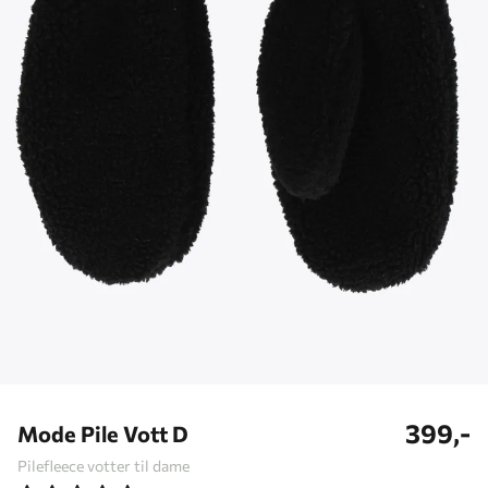
399,-
Mode Pile Vott D
Pilefleece votter til dame