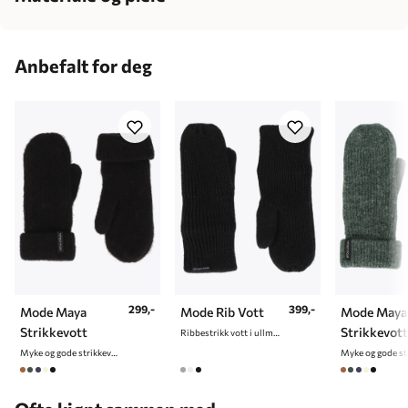
Midje
62-70
68-77
75-83
81-89
87-95
100% polyester
Hofte
86-95
92-100
96-104
100-108
106-114
Anbefalt for deg
Innsøm
72-76
75-79
77-81
79-82
80-83
Kroppshøyde
157-165
163-170
168-177
172-180
174-182
299,-
399,-
Mode Maya
Mode Rib Vott
Mode Maya
Strikkevott
Strikkevott
Ribbestrikk vott i ullmix til dame
Myke og gode strikkevotter