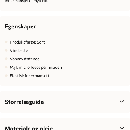
innermansjett i myk rib.
Egenskaper
Produktfarge: Sort
Vindtette
Vannavstøtende
Myk microfleece på innsiden
Elastisk innermansett
Størrelseguide
Dame
34
36
38
40
42
Bryst
77-85
83-90
88-95
93-100
99-106
Materiale og pleie