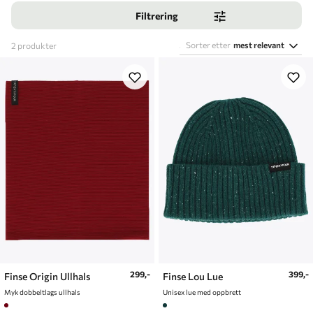
Filtrering
Sorter etter
mest relevant
2
produkter
299,-
399,-
Finse Origin Ullhals
Finse Lou Lue
Myk dobbeltlags ullhals
Unisex lue med oppbrett