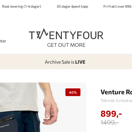
Rask levering (1-4 dager)
30 dager åpent kjøp
Fri frakt over 999,
ter
Archive Sale is
LIVE
-
-
-
-
Lagt i kurven, utmerket valg!
Til kassen
Venture R
40%
Teknisk turbukse 
899,-
1499,-