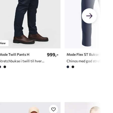
New
999,-
Mode Twill Pants H
Mode Flex ST Bukse H
Stretchbukse i twill til hverdagsbruk og fritid
Chinos med god stretch til herre