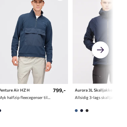
799,-
Venture Air HZ H
Aurora 3L Skalljakke H
Myk halfzip fleecegenser til herre
Allsidig 3-lags skalljakke til herre