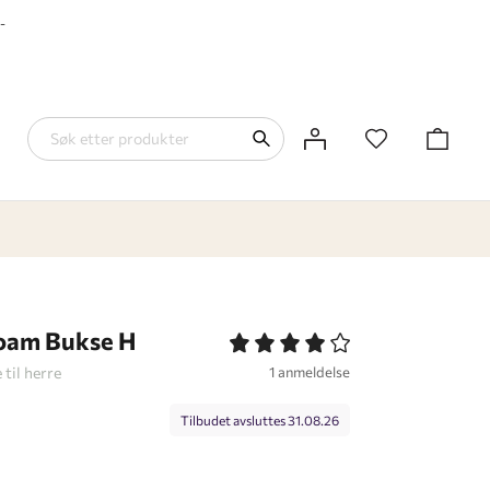
-
oam Bukse H
til herre
1 anmeldelse
Tilbudet avsluttes
31.08.26