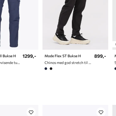
1299,-
899,-
ll Bukse H
Mode Flex ST Bukse H
Vann- og vindavvisende turbukse til herre
Chinos med god stretch til herre