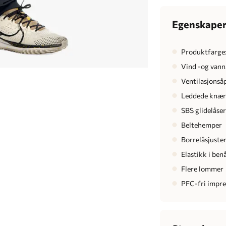
Egenskape
Produktfarge
Vind -og van
Ventilasjonsåp
Leddede knæ
SBS glidelåse
Beltehemper
Borrelåsjusteri
Elastikk i be
Flere lommer
PFC-fri impr