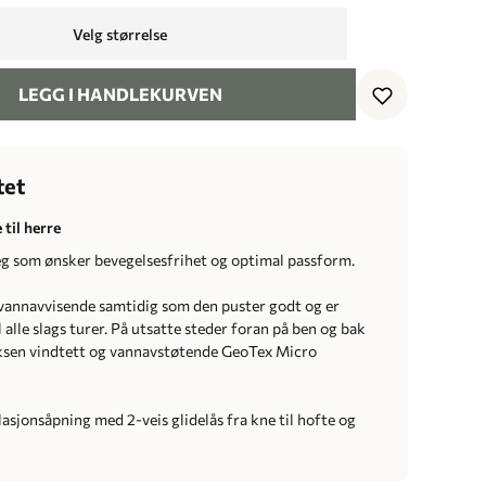
Velg størrelse
LEGG I HANDLEKURVEN
tet
til herre
g som ønsker bevegelsesfrihet og optimal passform.
 vannavvisende samtidig som den puster godt og er
l alle slags turer. På utsatte steder foran på ben og bak
ksen vindtett og vannavstøtende GeoTex Micro
asjonsåpning med 2-veis glidelås fra kne til hofte og