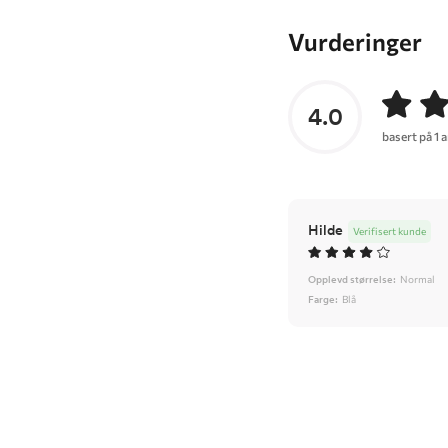
Vurderinger
4.0
basert på 1 
Hilde
Verifisert kunde
Opplevd størrelse:
Normal
Farge:
Blå