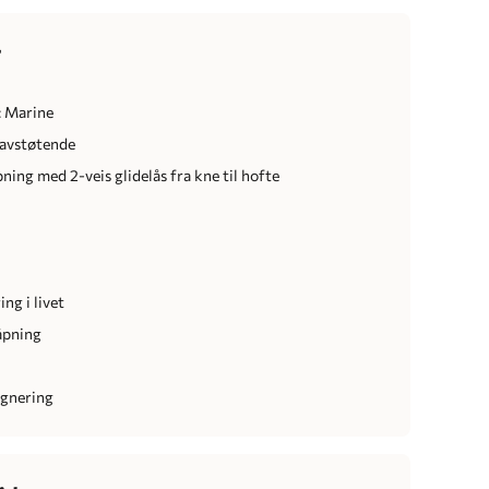
r
: Marine
navstøtende
ning med 2-veis glidelås fra kne til hofte
r
r
ng i livet
nåpning
egnering