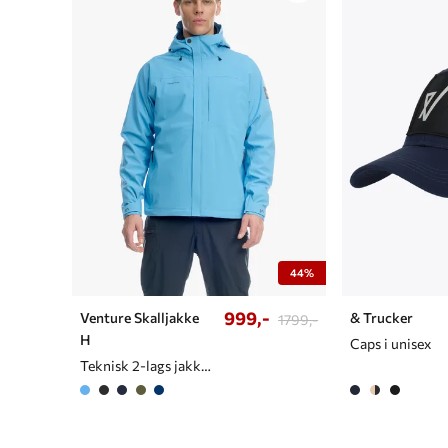
44%
999,-
Venture Skalljakke
& Trucker
1799,-
H
Caps i unisex
Teknisk 2-lags jakke til herre