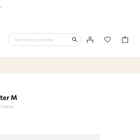
-
ter M
l herre