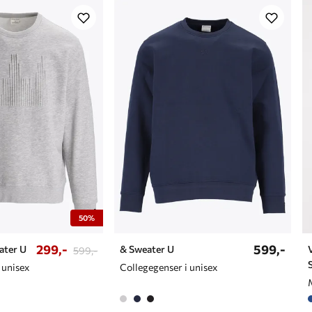
50%
299,-
599,-
ater U
& Sweater U
599,-
 unisex
Collegegenser i unisex