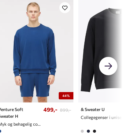
44%
499,-
Venture Soft
& Sweater U
899,-
Sweater H
Collegegenser i unisex
Myk og behagelig collegenser til herre