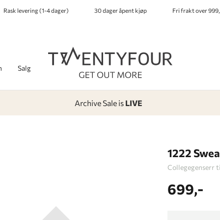
Rask levering (1-4 dager)
30 dager åpent kjøp
Fri frakt over 999,
h
Salg
Archive Sale is
LIVE
-
-
-
-
Lagt i kurven, utmerket valg!
Til kassen
1222 Swea
Collegegenserr ti
699,-