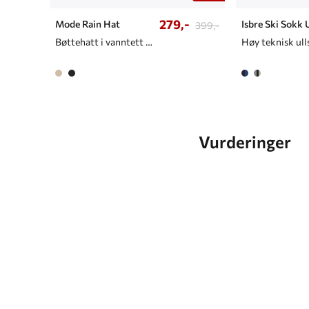
279,-
Mode Rain Hat
Isbre Ski Sokk 
399,-
Bøttehatt i vanntett materiale
Høy teknisk ul
Vurderinger