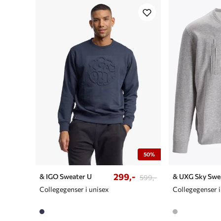
50%
299,-
& IGO Sweater U
& UXG Sky Swe
599,-
Collegegenser i unisex
Collegegenser i