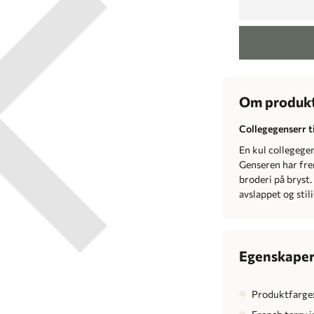
Om produk
Collegegenserr ti
En kul collegege
Genseren har fren
broderi på bryst. 
avslappet og stili
Egenskape
Produktfarge