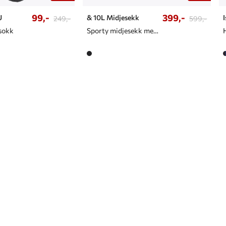
99,-
399,-
U
& 10L Midjesekk
249,-
599,-
lsokk
Sporty midjesekk med praktiske lommer