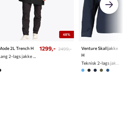
48%
1299,-
1079,
Mode 2L Trench H
Venture Skalljakke
2499,-
H
Lang 2-lags jakke til herre
Teknisk 2-lags jakke til herre