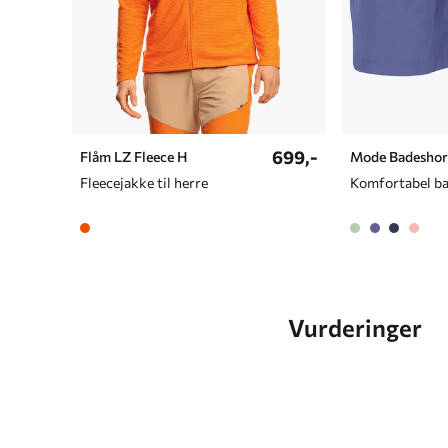
699,-
Flåm LZ Fleece H
Mode Badeshor
Fleecejakke til herre
Vurderinger