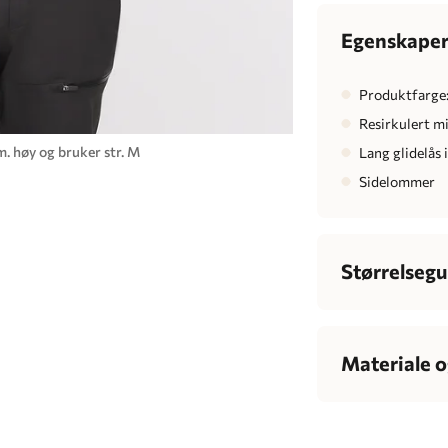
Egenskape
Produktfarge:
Resirkulert m
. høy og bruker str. M
Lang glidelås 
Sidelommer
Størrelsegu
Herre
Bryst
Materiale o
Midje
7
100% resirkulert
Hofte