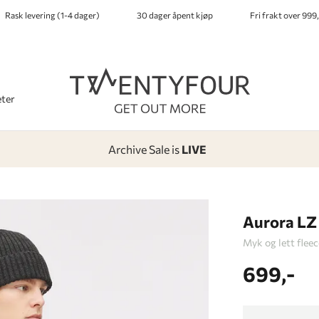
Rask levering (1-4 dager)
30 dager åpent kjøp
Fri frakt over 999,
ter
Archive Sale is
LIVE
-
-
-
-
Lagt i kurven, utmerket valg!
Til kassen
Aurora LZ
Myk og lett fleec
699,-