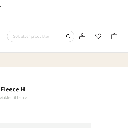
-
 Fleece H
ejakke til herre