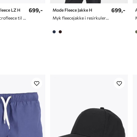
699,-
699,-
Fleece LZ H
Mode Fleece Jakke H
Lett og myk microfleece til herre
Myk fleecejakke i resirkulert polyester til tur og hverdagsbruk