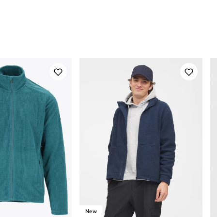
Innsøm
7
Kroppshøyde
1
New