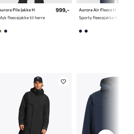
999,-
599
Aurora Pile Jakke H
Aurora Air Fleece H
Myk fleecejakke til herre
Sporty fleecejakke til herre