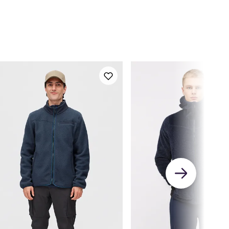
7-80
78-81
79-82
80-83
81-84
82-85
82-86
63-171
168-176
172-182
178-187
183-190
186-192
188-195