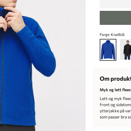
Farge:
Knallblå
Om produk
Myk og lett fleec
Lett og myk fleec
front og sidelom
ytterjakke på va
som passer bra s