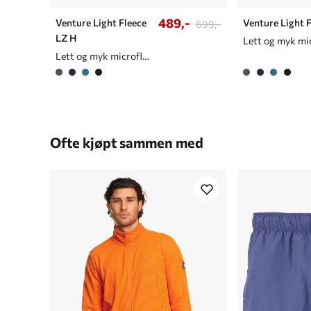
489,-
Venture Light Fleece
Venture Light 
699,-
LZ H
Lett og myk microfleece til herre
Ofte kjøpt sammen med