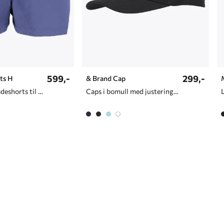
599,-
299,-
ts H
& Brand Cap
Komfortabel badeshorts til herre
Caps i bomull med justering bak