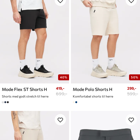
40%
50%
419,-
299,-
Mode Flex ST Shorts H
Mode Polo Shorts H
699,-
599,-
Shorts med godt stretch til herre
Komfortabel shorts til herre