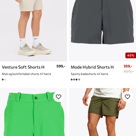
40%
599,-
359,-
Venture Soft Shorts H
Mode Hybrid Shorts H
599,-
Myk og komfortabel shorts til herre
Sporty badeshorts til herre