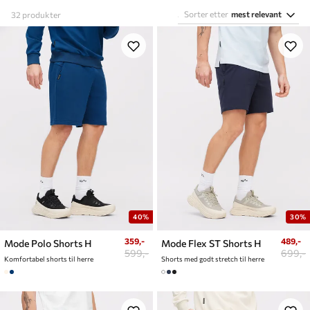
Sorter etter
mest relevant
32
produkter
40%
30%
359,-
489,-
Mode Polo Shorts H
Mode Flex ST Shorts H
599,-
699,-
Komfortabel shorts til herre
Shorts med godt stretch til herre