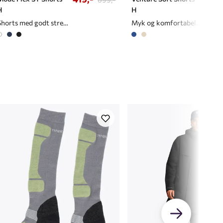
H
H
Shorts med godt stretch til herre
Myk og komfortabel shorts til herre