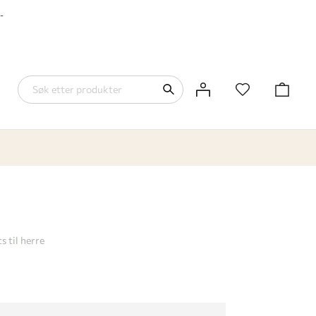
-
H
s til herre