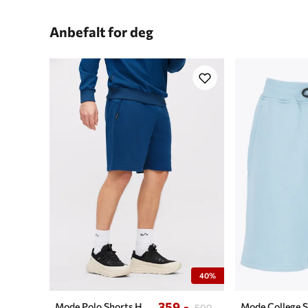
Anbefalt for deg
40%
359,-
Mode Polo Shorts H
Mode College S
599,-