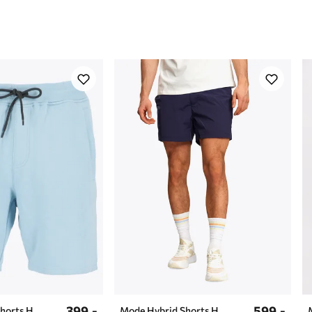
Kroppshøyde
1
399,-
599,-
horts H
Mode Hybrid Shorts H