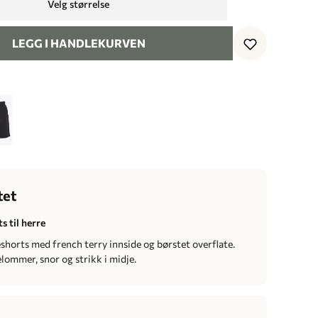
Velg størrelse
LEGG I HANDLEKURVEN
tet
s til herre
shorts med french terry innside og børstet overflate.
lommer, snor og strikk i midje.