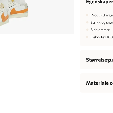
Egenskape
Produktfarge
Strikk og snøri
Sidelommer
Oeko-Tex 100 
Størrelsegu
Herre
Bryst
Materiale o
Midje
7
80% bomull og 2
Hofte
Innsøm
7