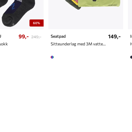
60%
99,-
149,-
U
Seatpad
249,-
lsokk
Sitteunderlag med 3M vattering