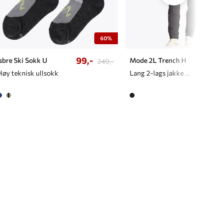
60%
99,-
1299,
Isbre Ski Sokk U
Mode 2L Trench H
249,-
Høy teknisk ullsokk
Lang 2-lags jakke til herre