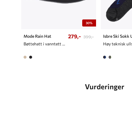
30%
279,-
Mode Rain Hat
Isbre Ski Sokk 
399,-
Bøttehatt i vanntett materiale
Høy teknisk ul
Vurderinger