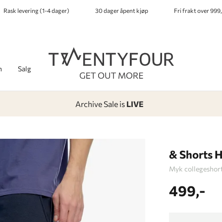
Rask levering (1-4 dager)
30 dager åpent kjøp
Fri frakt over 999,
h
Salg
Archive Sale is
LIVE
-
-
-
-
Lagt i kurven, utmerket valg!
Til kassen
& Shorts 
Myk collegeshort
499,-