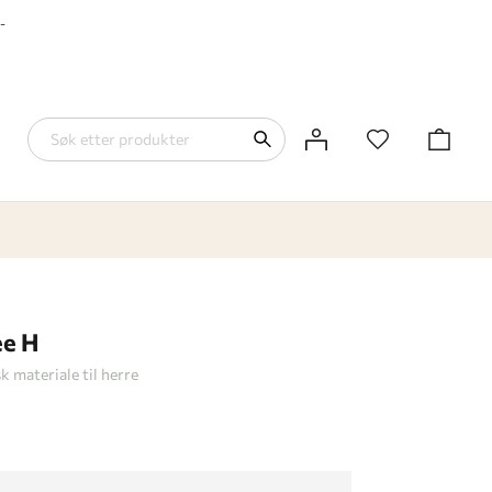
-
ee H
sk materiale til herre