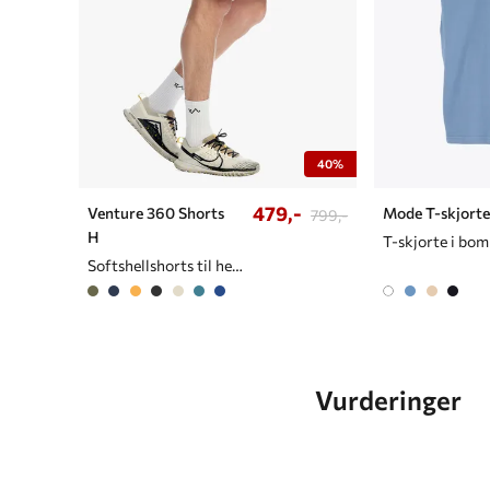
40%
479,-
Venture 360 Shorts
Mode T-skjorte
799,-
H
T-skjorte i bomu
Softshellshorts til herre
Vurderinger