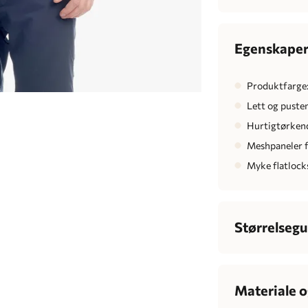
Egenskape
Produktfarge:
Lett og puste
Hurtigtørken
Meshpaneler f
Myke flatlock
Størrelsegu
Herre
Bryst
Materiale o