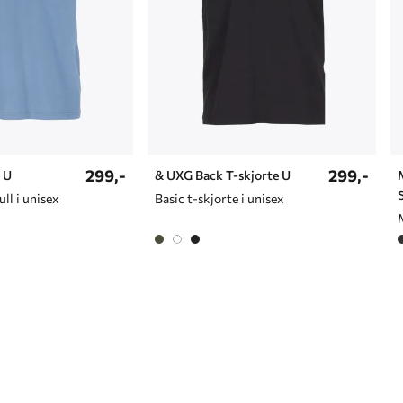
299,-
299,-
 U
& UXG Back T-skjorte U
ll i unisex
Basic t-skjorte i unisex