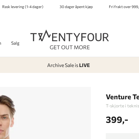
Rask levering (1-4 dager)
30 dager åpent kjøp
Fri frakt over 999,
h
Salg
Archive Sale is
LIVE
-
-
-
-
Lagt i kurven, utmerket valg!
Til kassen
Venture T
T-skjorte i tekni
399,-