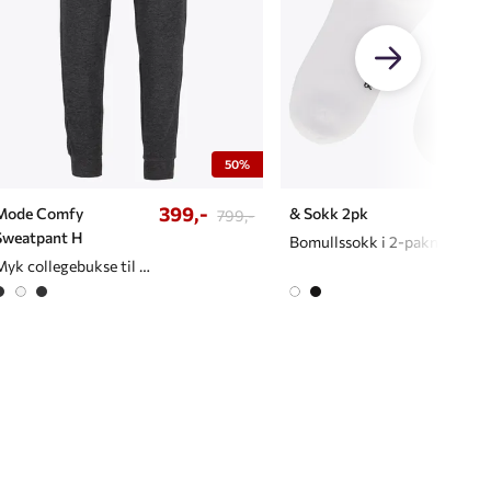
50%
399,-
Mode Comfy
& Sokk 2pk
799,-
Sweatpant H
Bomullssokk i 2-pakning
Myk collegebukse til herre