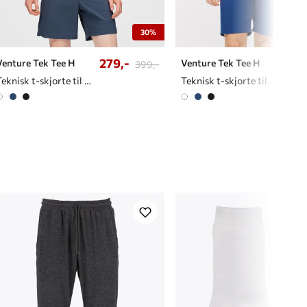
30%
279,-
279
Venture Tek Tee H
Venture Tek Tee H
399,-
Teknisk t-skjorte til herre
Teknisk t-skjorte til herre