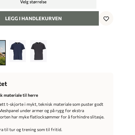
Velg størrelse
LEGG I HANDLEKURVEN
tet
sk materiale til herre
ett t-skjorte i mykt, teknisk materiale som puster godt
 Meshpanel under armer og på rygg for ekstra
jorten har myke flatlocksømmer for å forhindre slitasje.
a til tur og trening som til fritid.