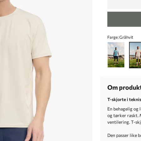
Farge:
Gråhvit
Om produk
T-skjorte i tekni
En behagelig og l
og tørker raskt.
ventilering. T-sk
Den passer like br