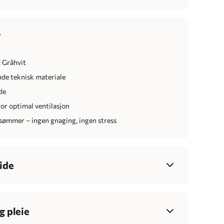
r
 Gråhvit
nde teknisk materiale
de
or optimal ventilasjon
sømmer – ingen gnaging, ingen stress
ide
XS
S
M
L
XL
XXL
3XL
84-90
90-99
97-104
103-110
109-116
115-121
120-128
g pleie