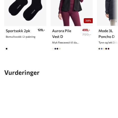
38%
129,-
499,-
Sportsokk 2pk
Aurora Pile
Mode 3L
799,-
Vest D
Poncho D
Bomullssokk i 2-pakning
Myk fleecevest til dame
Vurderinger