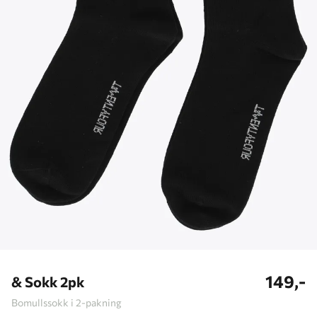
149,-
& Sokk 2pk
Bomullssokk i 2-pakning