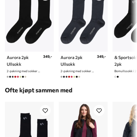
349,-
349,-
Aurora 2pk
Aurora 2pk
& Sportsok
Ullsokk
Ullsokk
2pk
2-pakning med sokker i ullblanding
2-pakning med sokker i ullblanding
Bomullssokk i 2
Ofte kjøpt sammen med