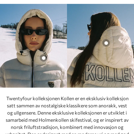
Aurora PL Anorakk D
2499,-
rora PL Anorakk D
499,-
Twentyfour kolleksjonen Kollen er en eksklusiv kolleksjon
satt sammen av nostalgiske klassikere som anorakk, vest
og ullgensere. Denne eksklusive kolleksjonen er utviklet i
samarbeid med Holmenkollen skifestival, og er inspirert av
norsk friluftstradisjon, kombinert med innovasjon og