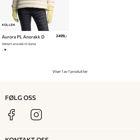
KOLLEN
2499,-
Aurora PL Anorakk D
Vattert anorakk til dame
Viser 1 av 1 produkter
FØLG OSS
KONTAKT OSS