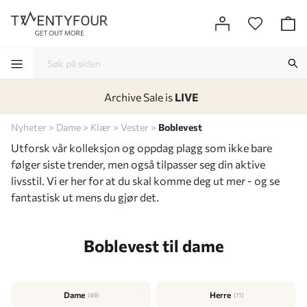
Archive Sale is
LIVE
-
-
-
-
Nyheter
Dame
Klær
Vester
Boblevest
Utforsk vår kolleksjon og oppdag plagg som ikke bare
følger siste trender, men også tilpasser seg din aktive
livsstil. Vi er her for at du skal komme deg ut mer - og se
fantastisk ut mens du gjør det.
Boblevest til dame
Dame
Herre
(49)
(11)