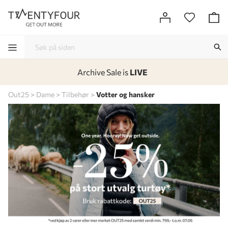
Archive Sale is
LIVE
-
-
-
-
Out25
Dame
Tilbehør
Votter og hansker