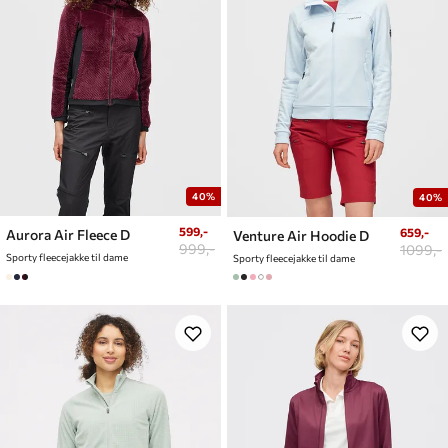
40%
40%
599,-
659,-
Aurora Air Fleece D
Venture Air Hoodie D
999,-
1099,-
Sporty fleecejakke til dame
Sporty fleecejakke til dame