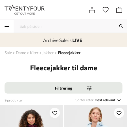
Archive Sale is
LIVE
-
-
-
-
Sale
Dame
Klær
Jakker
Fleecejakker
Fleecejakker til dame
Filtrering
Sorter etter
mest relevant
9
produkter