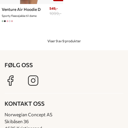
549,-
Venture Air Hoodie D
1099,-
Sporty fleecejakke til dame
Viser 9 av 9 produkter
FØLG OSS
KONTAKT OSS
Norwegian Concept AS
Skibåsen 36