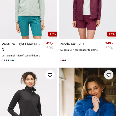
40%
42%
419,-
349,-
Venture Light Fleece LZ
Mode Air LZ D
699,-
599,-
D
Supermyk fleecegenser til dame
Lett og myk microfleece til dame