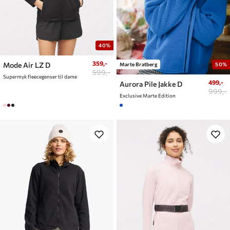
40%
359,-
Mode Air LZ D
Marte Bratberg
50%
599,-
Supermyk fleecegenser til dame
499,-
Aurora Pile Jakke D
999,-
Exclusive Marte Edition