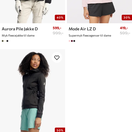
40%
30%
599,-
419,-
Aurora Pile Jakke D
Mode Air LZ D
999,-
599,-
Myk fleecejakke til dame
Supermyk fleecegenser til dame
50%