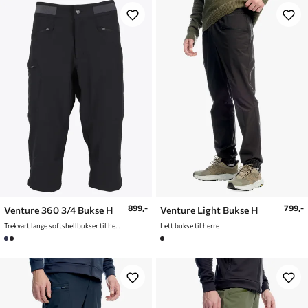
899,-
799,-
Venture 360 3/4 Bukse H
Venture Light Bukse H
Trekvart lange softshellbukser til herre
Lett bukse til herre