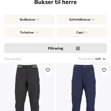
Bukser til herre
Skallbukser
Softshellbukser
(4)
(8)
Turbukser
Capri
(13)
(2)
Filtrering
Sorter etter
nytt
13
produkter