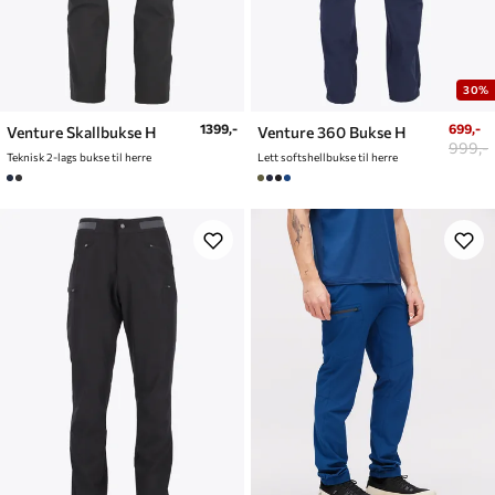
30%
1399,-
699,-
Venture Skallbukse H
Venture 360 Bukse H
999,-
Teknisk 2-lags bukse til herre
Lett softshellbukse til herre