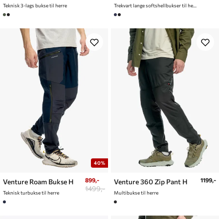
Teknisk 3-lags bukse til herre
Trekvart lange softshellbukser til herre
40%
899,-
1199,-
Venture Roam Bukse H
Venture 360 Zip Pant H
1499,-
Teknisk turbukse til herre
Multibukse til herre