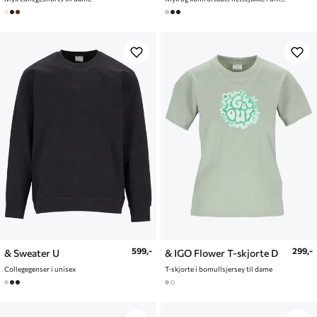
599,-
299,-
& Sweater U
& IGO Flower T-skjorte D
Collegegenser i unisex
T-skjorte i bomullsjersey til dame