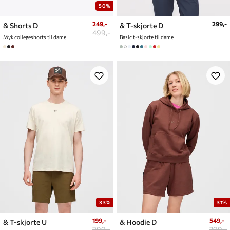
50%
249,-
299,-
& Shorts D
& T-skjorte D
499,-
Myk collegeshorts til dame
Basic t-skjorte til dame
33%
31%
199,-
549,-
& T-skjorte U
& Hoodie D
299,-
799,-