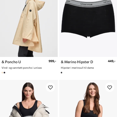
999,-
449,-
& Poncho U
& Merino Hipster D
Vind- og vanntett poncho i unisex
Hipster i merinoull til dame