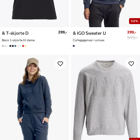
50%
299,-
299,-
& T-skjorte D
& IGO Sweater U
599,-
Basic t-skjorte til dame
Collegegenser i unisex