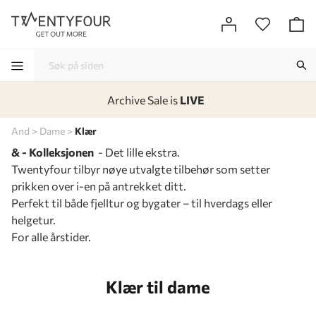
Archive Sale is
LIVE
-
-
-
-
And
Dame
Klær
& - Kolleksjonen
- Det lille ekstra.
Twentyfour tilbyr nøye utvalgte tilbehør som setter
prikken over i-en på antrekket ditt.
Perfekt til både fjelltur og bygater – til hverdags eller
helgetur.
For alle årstider.
Klær til dame