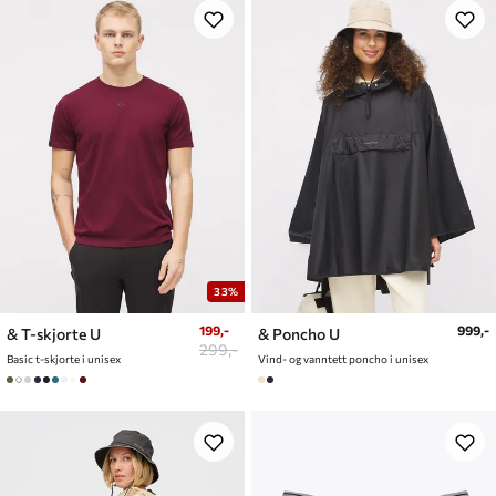
33%
199,-
999,-
& T-skjorte U
& Poncho U
299,-
Basic t-skjorte i unisex
Vind- og vanntett poncho i unisex