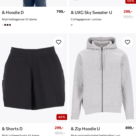
50%
799,-
299,-
& Hoodie D
& UXG Sky Sweater U
599,-
Myk hettegenser til dame
Collegegenser i unisex
40%
299,-
899,-
& Shorts D
& Zip Hoodie U
499,-
Myk collegeshorts til dame
Myk og komfortabel hettejakke i unisex