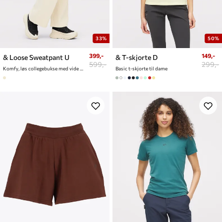
33%
50%
399,-
149,-
& Loose Sweatpant U
& T-skjorte D
599,-
299,-
Komfy, løs collegebukse med vide ben
Basic t-skjorte til dame