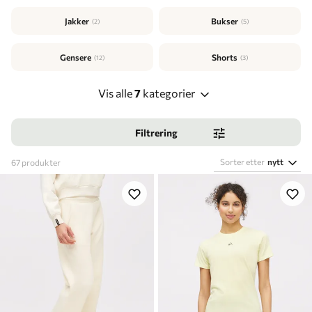
Jakker
Bukser
(2)
(5)
Gensere
Shorts
(12)
(3)
Vis alle
7
kategorier
Filtrering
Sorter etter
nytt
67
produkter