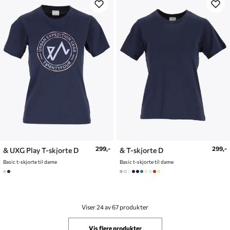
299,-
299,-
& UXG Play T-skjorte D
& T-skjorte D
Basic t-skjorte til dame
Basic t-skjorte til dame
Viser 24 av 67 produkter
Vis flere produkter