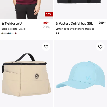
33%
199,-
999,-
& T-skjorte U
& Vattert Duffel bag 35L
299,-
Basic t-skjorte i unisex
Vattert bag perfekt til tur og trening