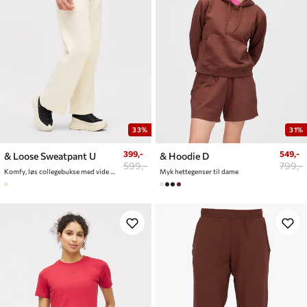
33%
31%
399,-
549,-
& Loose Sweatpant U
& Hoodie D
599,-
799,-
Komfy, løs collegebukse med vide ben
Myk hettegenser til dame