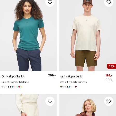
33%
299,-
199,-
& T-skjorte D
& T-skjorte U
299,-
Basic t-skjorte til dame
Basic t-skjorte i unisex