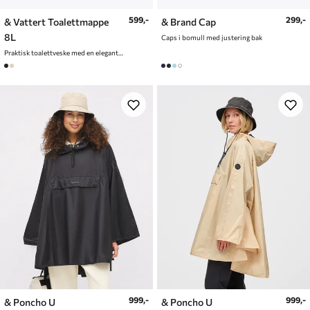
599,-
299,-
& Vattert Toalettmappe
& Brand Cap
8L
Caps i bomull med justering bak
Praktisk toalettveske med en elegant og vattert finish
999,-
999,-
& Poncho U
& Poncho U