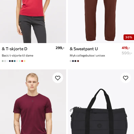
30%
299,-
419,-
& T-skjorte D
& Sweatpant U
599,-
Basic t-skjorte til dame
Myk collegebukse i unisex