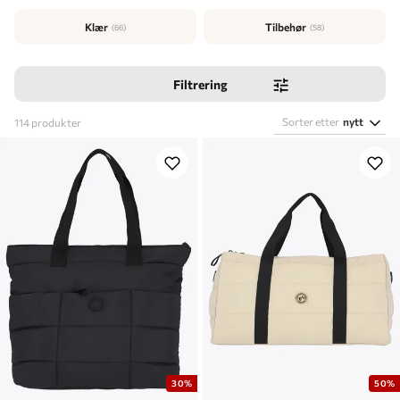
Klær
Tilbehør
(66)
(58)
Filtrering
Sorter etter
nytt
114
produkter
30%
50%