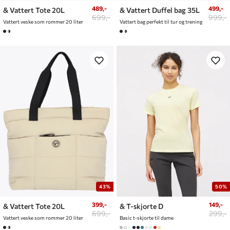
489,-
499,-
& Vattert Tote 20L
& Vattert Duffel bag 35L
699,-
999,-
Vattert veske som rommer 20 liter
Vattert bag perfekt til tur og trening
43%
50%
399,-
149,-
& Vattert Tote 20L
& T-skjorte D
699,-
299,-
Vattert veske som rommer 20 liter
Basic t-skjorte til dame