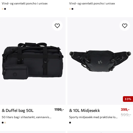
Vind- og vanntett poncho i unisex
Vind- og vanntett poncho i unisex
33%
1199,-
399,-
& Duffel bag 50L
& 10L Midjesekk
599,-
50 liters bag i slitesterkt, vannavvisende materiale
Sporty midjesekk med praktiske lommer