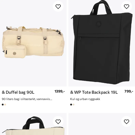
1399,-
799,-
& Duffel bag 90L
& WP Tote Backpack 19L
90 liters bag i slitesterkt, vannavvisende materiale
Kul og urban ryggsekk