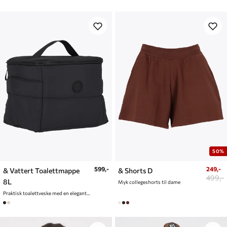
50%
599,-
249,-
& Vattert Toalettmappe
& Shorts D
499,-
8L
Myk collegeshorts til dame
Praktisk toalettveske med en elegant og vattert finish