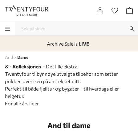
Archive Sale is
LIVE
-
-
-
-
And
Dame
& - Kolleksjonen
- Det lille ekstra.
Twentyfour tilbyr nøye utvalgte tilbehør som setter
prikken over i-en på antrekket ditt.
Perfekt til både fjelltur og bygater – til hverdags eller
helgetur.
For alle årstider.
And til dame