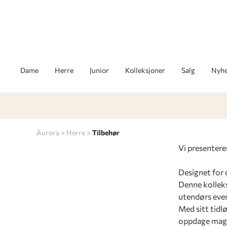
Dame
Herre
Junior
Kolleksjoner
Salg
Nyhe
Aurora
Herre
Tilbehør
Vi presenter
Designet for 
Denne kolleks
utendørs even
Med sitt tidlø
oppdage magie