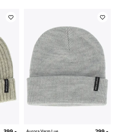
399,-
299,-
Aurora Varm Lue