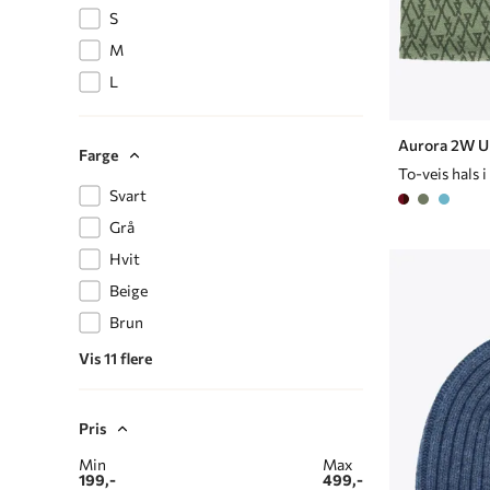
S
M
L
Aurora 2W Ul
Farge
To-veis hals i
Svart
Grå
Hvit
Beige
Brun
Vis 11 flere
Pris
Min
Max
199,-
499,-