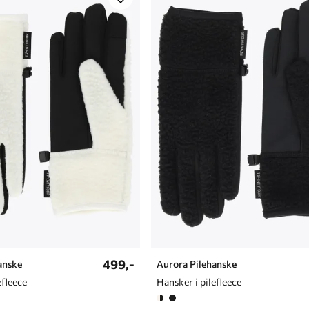
499,-
anske
Aurora Pilehanske
efleece
Hansker i pilefleece