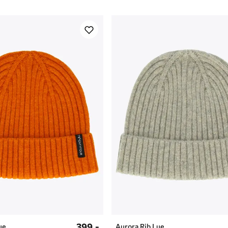
399,-
ue
Aurora Rib Lue