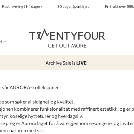
Rask levering (1-4 dager)
30 dager åpent kjøp
Fri frakt over 999,
ter
Archive Sale is
LIVE
-
-
-
-
er vår AURORA-kolleksjonen
de som søker allsidighet og kvalitet.
jonen kombinerer funksjonalitet med raffinert estetikk, og er p
tyr, koselige hytteturer og hverdagsliv.
se preg er Aurora laget for å vare gjennom sesongene, og invitere
n i naturen med stil.