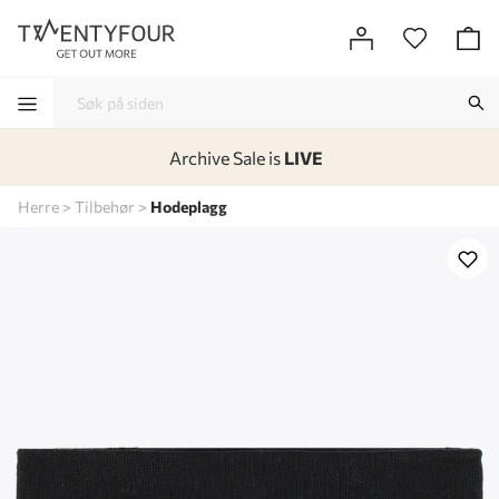
Archive Sale is
LIVE
-
-
-
-
Herre
Tilbehør
Hodeplagg
Lagt i kurven, utmerket valg!
Til kassen