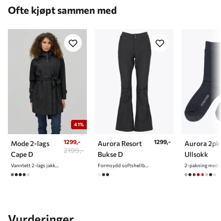
Ofte kjøpt sammen med
41%
1299,-
1299,-
Mode 2-lags
Aurora Resort
Aurora 2pk
2199,-
Cape D
Bukse D
Ullsokk
Vanntett 2-lags jakke/cape til dame
Formsydd softshellbukse til dame
Vurderinger