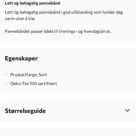
Lett og behagelig pannebånd
Lett og behagelig pannebånd i god ullblanding som holder deg
varm uten å klø.
Pannebåndet passer både til trenings- og hverdagsbruk.
Egenskaper
Produktfarge: Sort
Oeko-Tex 100 sertifisert
Størrelseguide
Dame
34
36
38
40
42