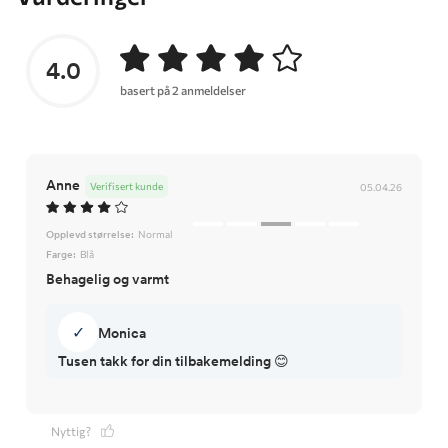
4.0
basert på 2 anmeldelser
Anne
Verifisert kunde
05.04.26
Opplevd størrelse:
Normal
Farge:
Blå
Behagelig og varmt
✓
Monica
Tusen takk for din tilbakemelding 😊
Nyttig?