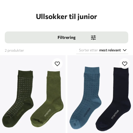
Ullsokker til junior
Filtrering
Sorter etter
mest relevant
2
produkter