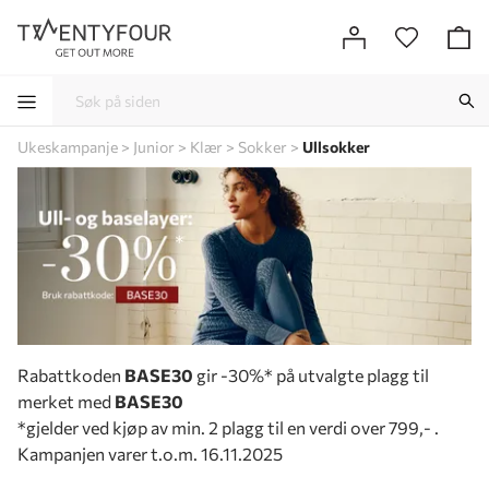
Ukeskampanje
Junior
Klær
Sokker
Ullsokker
-
-
-
-
Rabattkoden
BASE30
gir -30%* på utvalgte plagg til
merket med
BASE30
*gjelder ved kjøp av min. 2 plagg til en verdi over 799,- .
Kampanjen varer t.o.m. 16.11.2025