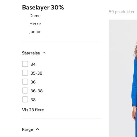
Baselayer 30%
59
produkter
Dame
Herre
Junior
Størrelse
34
35-38
36
36-38
38
Vis 23 flere
Farge