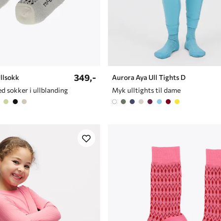
349,-
llsokk
Aurora Aya Ull Tights D
d sokker i ullblanding
Myk ulltights til dame