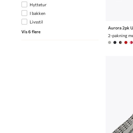
Hyttetur
I bakken
Livsstil
Aurora 2pk U
Vis 6 flere
2-pakning me