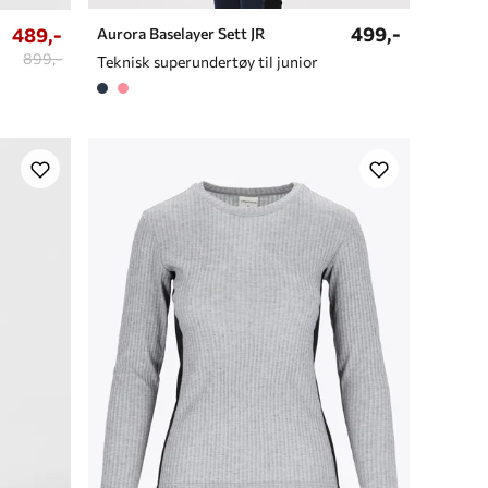
499,-
489,-
Aurora Baselayer Sett JR
899,-
Teknisk superundertøy til junior