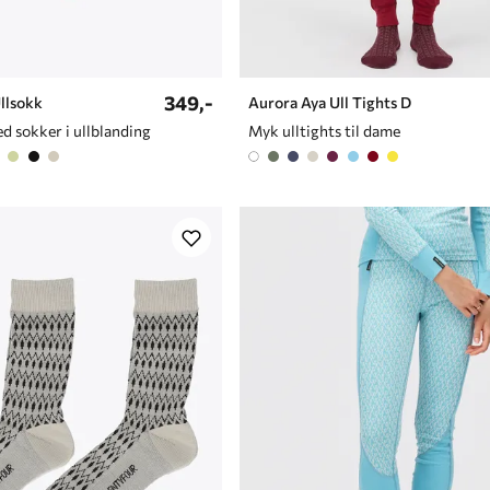
349,-
llsokk
Aurora Aya Ull Tights D
d sokker i ullblanding
Myk ulltights til dame