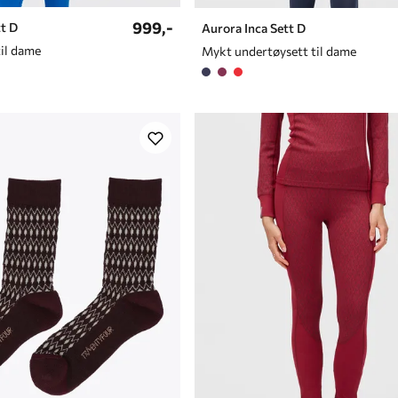
999,-
tt D
Aurora Inca Sett D
til dame
Mykt undertøysett til dame