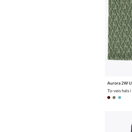
Aurora 2W Ul
To-veis hals i