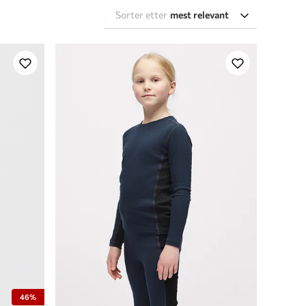
Sorter etter
mest relevant
46%