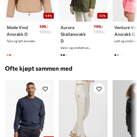
54%
33%
599,-
1199,-
Mode Vind
Aurora
Venture Vi
1299,-
1799,-
Anorakk D
Skallanorakk
Anorakk D
D
Tynn og lett anorakk til dame
Vann- og vindtett anorakk til dame
Ofte kjøpt sammen med