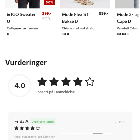
50%
299,-
999,-
& IGO Sweater
Mode Flex ST
Mode 2-lag
599,-
U
Bukse D
Cape D
Collegegenser i unisex
Chinos med god stretch til dame
Vurderinger
4.0
basert på 1 anmeldelse
Frida A
Verifisert kunde
26.11.25
Opplevd størrelse:
Litt stor