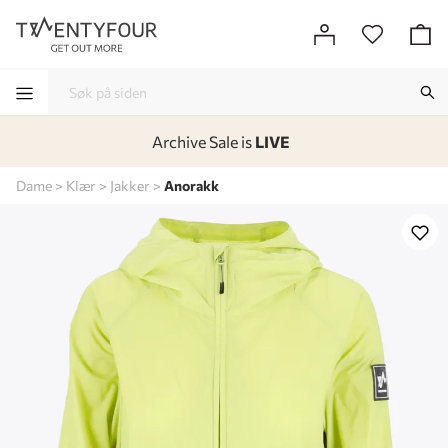
Archive Sale is
LIVE
-
-
-
-
Dame
Klær
Jakker
Anorakk
Lagt i kurven, utmerket valg!
Til kassen