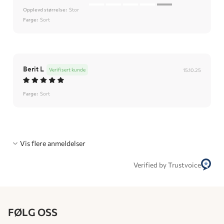
Opplevd størrelse:
Stor
Farge:
Sort
Berit L
Verifisert kunde
15.10.25
Farge:
Sort
Vis flere anmeldelser
Verified by Trustvoice
FØLG OSS