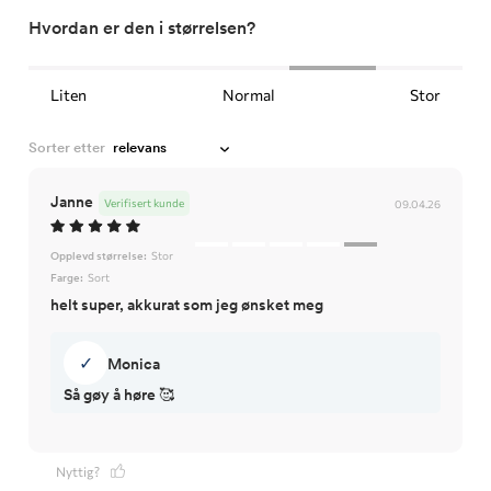
Hvordan er den i størrelsen?
Liten
Normal
Stor
Sorter etter
Janne
Verifisert kunde
09.04.26
Opplevd størrelse:
Stor
Farge:
Sort
helt super, akkurat som jeg ønsket meg
✓
Monica
Så gøy å høre 🥰
Nyttig?