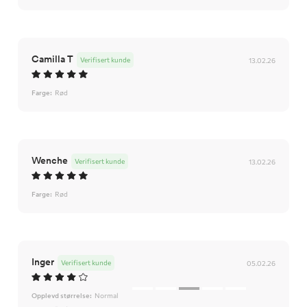
Camilla T
Verifisert kunde
13.02.26
Farge:
Rød
Wenche
Verifisert kunde
13.02.26
Farge:
Rød
Inger
Verifisert kunde
05.02.26
Opplevd størrelse:
Normal