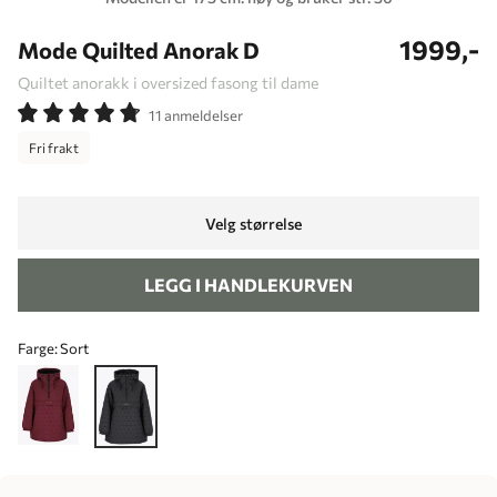
1999,-
Mode Quilted Anorak D
Quiltet anorakk i oversized fasong til dame
11 anmeldelser
Fri frakt
Velg størrelse
LEGG I HANDLEKURVEN
Farge:
Sort