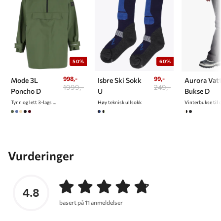
50%
60%
998,-
99,-
Mode 3L
Isbre Ski Sokk
Aurora Vat
1999,-
249,-
Poncho D
U
Bukse D
Tynn og lett 3-lags poncho til dame
Høy teknisk ullsokk
Vinterbukse til
Vurderinger
4.8
basert på 11 anmeldelser