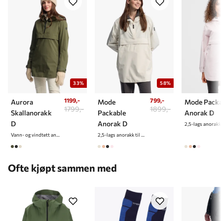
produktets liv slik at plagget beholder sin vanntetthet, og dermed
forlenger levetiden. På vanntette plagg anbefaler vi sterkt til å
impregnere før plagget tas i bruk.
33%
58%
1199,-
799,-
Aurora
Mode
Mode Packa
1799,-
1899,-
Skallanorakk
Packable
Anorak D
D
Anorak D
Vann- og vindtett anorakk til dame
2,5-lags anorakk til dame
Ofte kjøpt sammen med