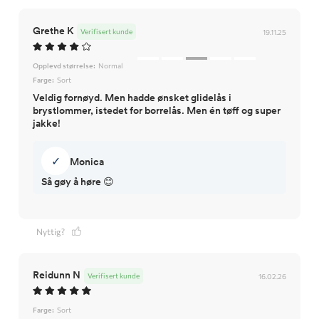
Grethe K
Verifisert kunde
19.11.25
Opplevd størrelse:
Normal
Farge:
Sort
Veldig fornøyd. Men hadde ønsket glidelås i
brystlommer, istedet for borrelås. Men én tøff og super
jakke!
✓
Monica
Nyttig?
Reidunn N
Verifisert kunde
16.02.26
Farge:
Sort