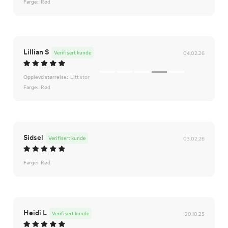
Farge:
Rød
Lillian S
Verifisert kunde
04.02.26
Opplevd størrelse:
Litt stor
Farge:
Rød
Sidsel
Verifisert kunde
03.02.26
Farge:
Rød
Heidi L
Verifisert kunde
20.10.25