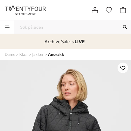
Archive Sale is
LIVE
-
-
-
-
Dame
Klær
Jakker
Anorakk
Lagt i kurven, utmerket valg!
Til kassen