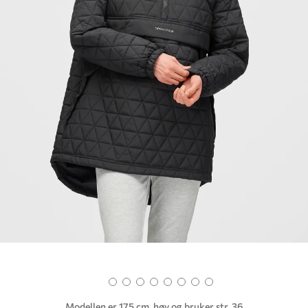
Modellen er 175 cm. høy og bruker str. 36