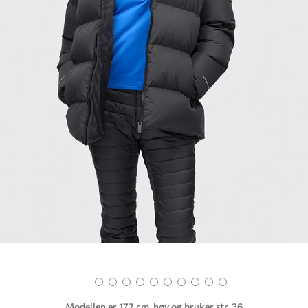
Modellen er 177 cm. høy og bruker str. 36