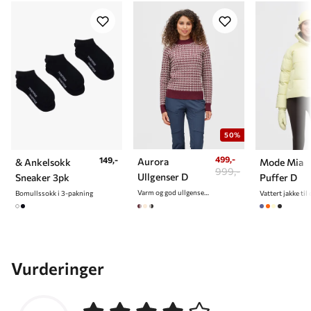
50%
499,-
149,-
Aurora
& Ankelsokk
Mode Mia
999,-
Ullgenser D
Sneaker 3pk
Puffer D
Varm og god ullgenser til dame
Bomullssokk i 3-pakning
Vattert jakke ti
Vurderinger