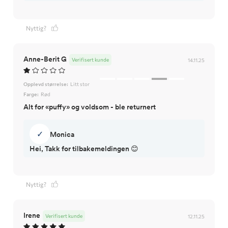
Nyttig?
Anne-Berit G
Verifisert kunde
14.11.25
Opplevd størrelse:
Litt stor
Farge:
Rød
Alt for «puffy» og voldsom - ble returnert
✓
Monica
Hei, Takk for tilbakemeldingen 😊
Nyttig?
Irene
Verifisert kunde
12.11.25