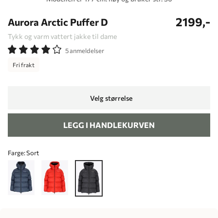
2199,-
Aurora Arctic Puffer D
Tykk og varm vattert jakke til dame
5 anmeldelser
Fri frakt
Velg størrelse
LEGG I HANDLEKURVEN
Farge:
Sort