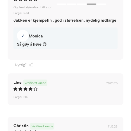
Opplevd størrelse:
Litt stor
Farge:
Rød
Jakken er kjempefin , god i størrelsen, nydelig rødfarge
✓
Monica
Så gøy å høre 😊
Nyttig?
Line
Verifisert kunde
28.01.26
Farge:
Blå
Christin
Verifisert kunde
11.12.25