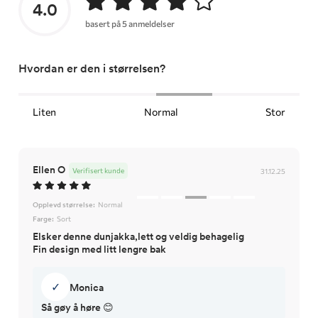
4.0
basert på 5 anmeldelser
Hvordan er den i størrelsen?
Liten
Normal
Stor
Ellen O
Verifisert kunde
31.12.25
Opplevd størrelse:
Normal
Farge:
Sort
Elsker denne dunjakka,lett og veldig behagelig
Fin design med litt lengre bak
✓
Monica
Så gøy å høre 😊