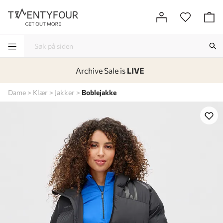
Archive Sale is
LIVE
-
-
-
-
Dame
Klær
Jakker
Boblejakke
Lagt i kurven, utmerket valg!
Til kassen