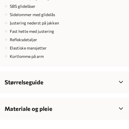
SBS glidelåser
Sidelommer med glidelås
Justering nederst på jakken
Fast hette med justering
Refleksdetaljer
Elastiske mansjetter
Kortlomme på arm
Størrelseguide
Dame
34
36
38
40
42
Bryst
77-85
83-90
88-95
93-100
99-106
Materiale og pleie
Midje
62-70
68-77
75-83
81-89
87-95
100% polyester
Vattering: Sugenro Clomax resirkulert polyester
Hofte
86-95
92-100
96-104
100-108
106-114