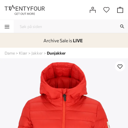
Archive Sale is
LIVE
-
-
-
-
Dame
Klær
Jakker
Dunjakker
Lagt i kurven, utmerket valg!
Til kassen