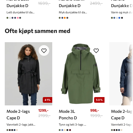
1699,-
2499,-
Dunjakke D
Dunjakke D
Dunjakke D
Lett dunjakke til dame
Myk dunjakke til dame
Ofte kjøpt sammen med
41%
50%
1299,-
998,-
Mode 2-lags
Mode 3L
Mode 2-lag
2199,-
1999,-
Cape D
Poncho D
Cape D
Vanntett 2-lags jakke/cape til dame
Tynn og lett 3-lags poncho til dame