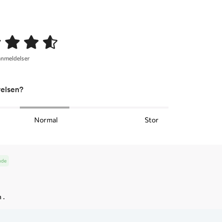
anmeldelser
relsen?
Normal
Stor
nde
 .