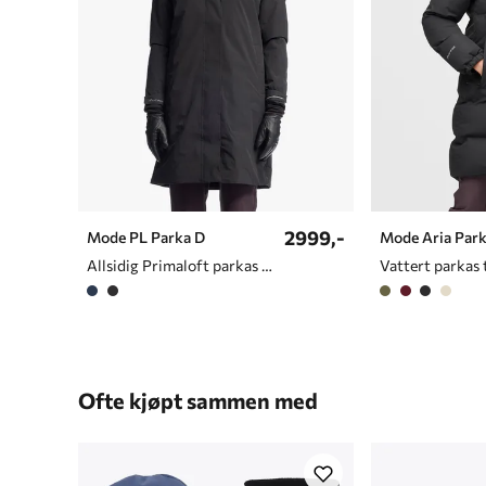
2999,-
Mode PL Parka D
Mode Aria Park
Allsidig Primaloft parkas til dame
Vattert parkas 
Ofte kjøpt sammen med