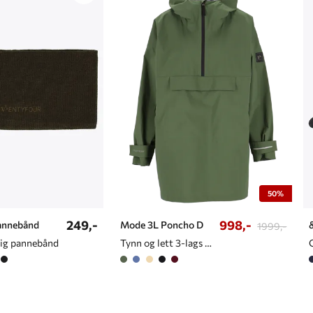
50%
249,-
998,-
Pannebånd
Mode 3L Poncho D
1999,-
lig pannebånd
Tynn og lett 3-lags poncho til dame