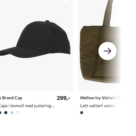
299,-
& Brand Cap
Mellow Ivy Vattert Tote
Caps i bomull med justering bak
Lett vattert veske