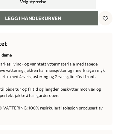
Velg størrelse
LEGG I HANDLEKURVEN
tet
il dame
arkas i vind- og vanntett yttermateriale med tapede
e vattering. Jakken har mansjetter og innerkrage i myk
 hette med 4-veis justering og 2-veis glidelås i front.
til både tur og fritid og lengden beskytter mot vær og
 perfekt jakke å ha i garderoben.
VATTERING: 100% resirkulert isolasjon produsert av