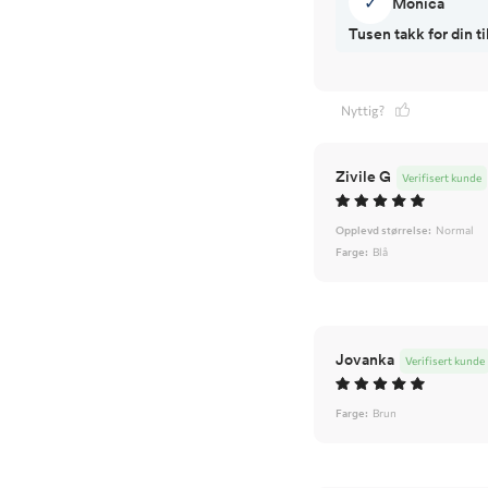
✓
Monica
Tusen takk for din 
Nyttig?
Zivile G
Verifisert kunde
Opplevd størrelse:
Normal
Farge:
Blå
Jovanka
Verifisert kunde
Farge:
Brun