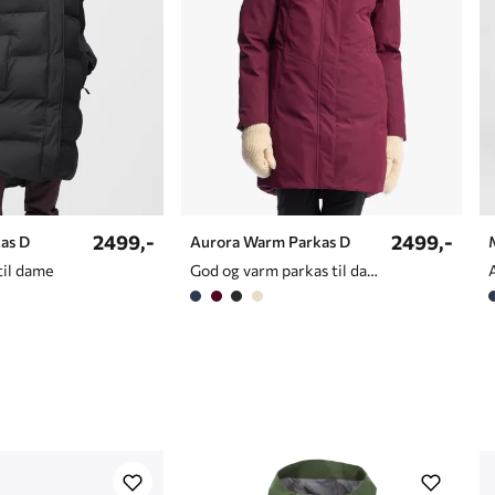
2499,-
2499,-
as D
Aurora Warm Parkas D
til dame
God og varm parkas til dame