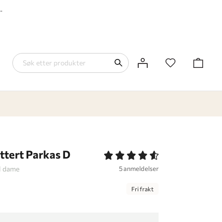
-
ttert Parkas D
il dame
5 anmeldelser
Fri frakt