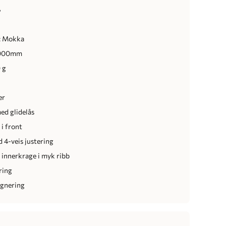
r
: Mokka
 000mm
 g
er
d glidelås
 i front
 4-veis justering
 innerkrage i myk ribb
ring
egnering