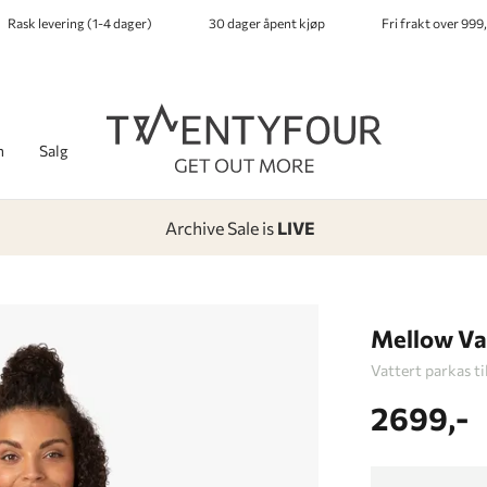
Rask levering (1-4 dager)
30 dager åpent kjøp
Fri frakt over 999,
h
Salg
Archive Sale is
LIVE
-
-
-
-
Lagt i kurven, utmerket valg!
Til kassen
Mellow Va
Vattert parkas t
2699,-