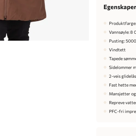
Egenskape
Produktfarge
Vannsøyle: 8
Pusting: 5000
Vindtett
Tapede sømm
Sidelommer me
2-veis glidelås
Fast hette med
Mansjetter og
Repreve vatte
PFC-fri impr