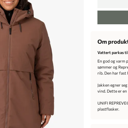
Om produk
Vattert parkas t
En god og varm p
sømmer og Reprev
rib. Den har fast
Jakken egner seg 
vind. Dette er en
UNIFI REPREVE© 
plastflasker.