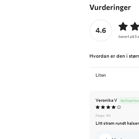
Vurderinger
4.6
basert på 5 
Hvordan er den i stør
Liten
Veronika V
Verifisert ku
Farge:
Blå
Litt stram rundt halsen