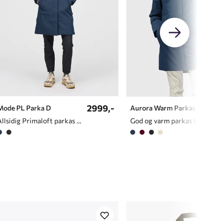
2999,-
Mode PL Parka D
Aurora Warm Parkas D
Allsidig Primaloft parkas til dame
God og varm parkas til dame