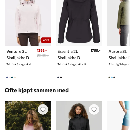
43%
1299,-
1799,-
Venture 3L
Essentia 2L
Aurora 3L
2299,-
Skalljakke D
Skalljakke D
Skalljakke 
Teknisk 3-lags skalljakke til dame
Teknisk 2-lags jakke til dame
Ofte kjøpt sammen med