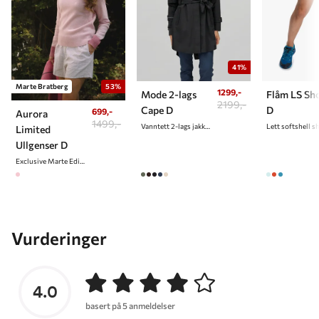
41%
Marte Bratberg
53%
1299,-
Mode 2-lags
Flåm LS Sh
2199,-
Cape D
D
699,-
Aurora
1499,-
Vanntett 2-lags jakke/cape til dame
Limited
Ullgenser D
Exclusive Marte Edition
Vurderinger
4.0
basert på 5 anmeldelser