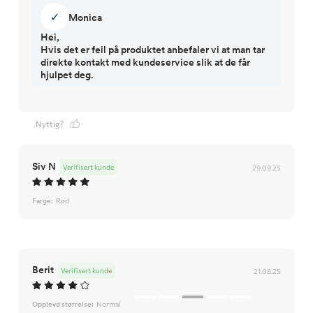
✓
Monica
Hei,
Hvis det er feil på produktet anbefaler vi at man tar
direkte kontakt med kundeservice slik at de får
hjulpet deg.
Nyttig?
Siv N
Verifisert kunde
29.09.25
Farge:
Rød
Berit
Verifisert kunde
21.08.25
Opplevd størrelse:
Normal