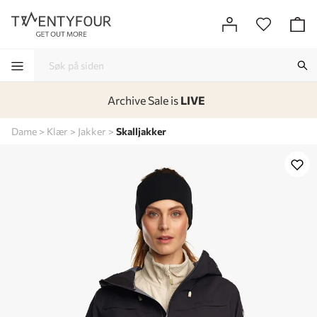
Archive Sale is
LIVE
-
-
-
-
Dame
Klær
Jakker
Skalljakker
Lagt i kurven, utmerket valg!
Til kassen