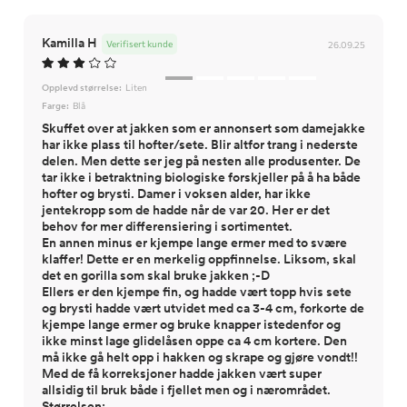
Kamilla H
Verifisert kunde
26.09.25
Opplevd størrelse:
Liten
Farge:
Blå
Skuffet over at jakken som er annonsert som damejakke
har ikke plass til hofter/sete. Blir altfor trang i nederste
delen. Men dette ser jeg på nesten alle produsenter. De
tar ikke i betraktning biologiske forskjeller på å ha både
hofter og brysti. Damer i voksen alder, har ikke
jentekropp som de hadde når de var 20. Her er det
behov for mer differensiering i sortimentet.
En annen minus er kjempe lange ermer med to svære
klaffer! Dette er en merkelig oppfinnelse. Liksom, skal
det en gorilla som skal bruke jakken ;-D
Ellers er den kjempe fin, og hadde vært topp hvis sete
og brysti hadde vært utvidet med ca 3-4 cm, forkorte de
kjempe lange ermer og bruke knapper istedenfor og
ikke minst lage glidelåsen oppe ca 4 cm kortere. Den
må ikke gå helt opp i hakken og skrape og gjøre vondt!!
Med de få korreksjoner hadde jakken vært super
allsidig til bruk både i fjellet men og i nærområdet.
Størrelsen: