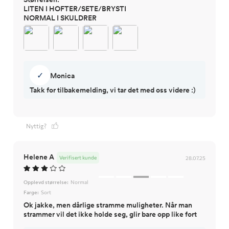
LITEN I HOFTER/SETE/BRYSTI
✓
Monica
Takk for tilbakemelding, vi tar det med oss videre :)
Nyttig?
Helene A
Verifisert kunde
28.07.25
Opplevd størrelse:
Normal
Farge:
Sort
Ok jakke, men dårlige stramme muligheter. Når man
strammer vil det ikke holde seg, glir bare opp like fort