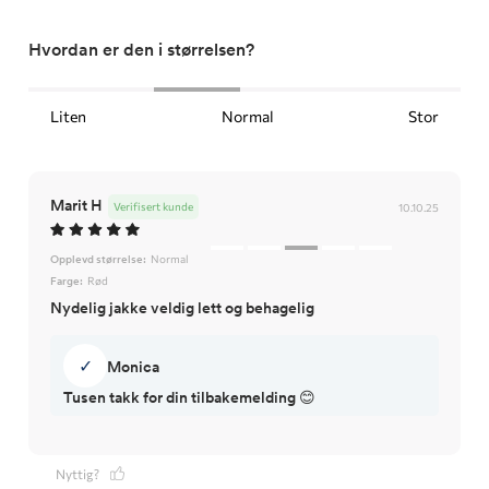
Hvordan er den i størrelsen?
Liten
Normal
Stor
Marit H
Verifisert kunde
10.10.25
Opplevd størrelse:
Normal
Farge:
Rød
Nydelig jakke veldig lett og behagelig
✓
Monica
Tusen takk for din tilbakemelding 😊
Nyttig?