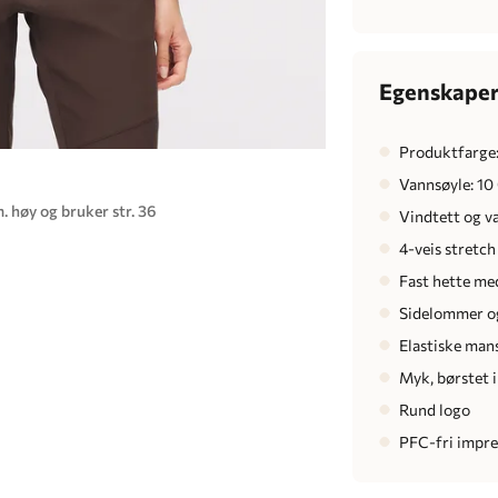
Egenskape
Produktfarge:
Vannsøyle: 1
. høy og bruker str. 36
Vindtett og v
4-veis stretc
Fast hette med
Sidelommer o
Elastiske man
Myk, børstet 
Rund logo
PFC-fri impr