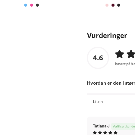
Vurderinger
4.6
basert på 8 
Hvordan er den i stør
Liten
Tatiana J
Verifisert kunde