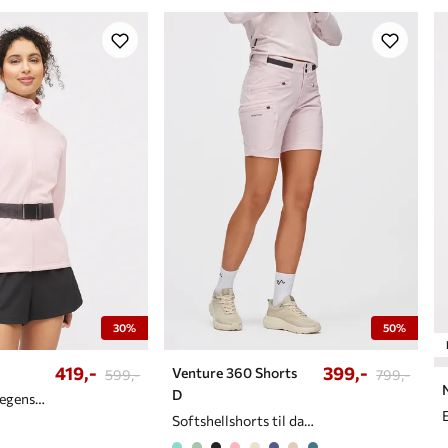
30%
50%
419,-
399,-
Venture 360 Shorts
599,-
799,-
D
Supermyk fleecegenser til dame
Softshellshorts til dame