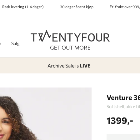
Rask levering (1-4 dager)
30 dager åpent kjøp
Fri frakt over 999,
h
Salg
Archive Sale is
LIVE
-
-
-
-
Lagt i kurven, utmerket valg!
Til kassen
Venture 3
Softshelljakke t
1399,-