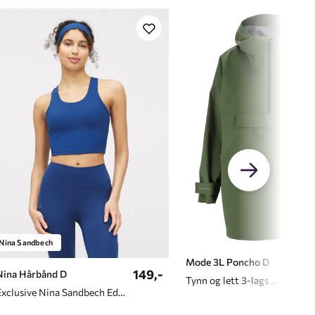
Nina Sandbech
998,
Mode 3L Poncho D
149,-
Nina Hårbånd D
Tynn og lett 3-lags poncho til dame
Exclusive Nina Sandbech Edition