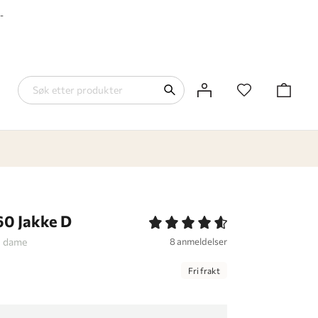
-
60 Jakke D
il dame
8 anmeldelser
Fri frakt