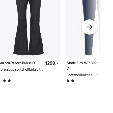
1299,-
699
Aurora Resort Bukse D
Mode Flex WP Bukse
D
Formsydd softshellbukse til dame
Softshellbukse til dame