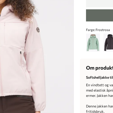
Farge:
Frostrosa
Om produk
Softshelljakke t
En vindtett og v
med elastisk åpni
ermer. Jakken ha
Denne jakken har 
fritidsbruk.