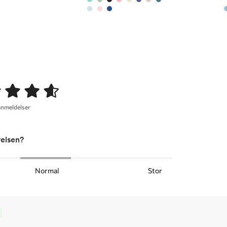
anmeldelser
relsen?
Normal
Stor