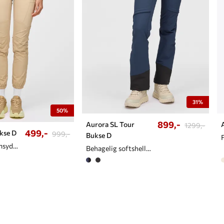
31%
50%
899,-
Aurora SL Tour
1299,-
499,-
kse D
999,-
Bukse D
Teknisk og formsydd bukse til dame
Behagelig softshellbukse til dame