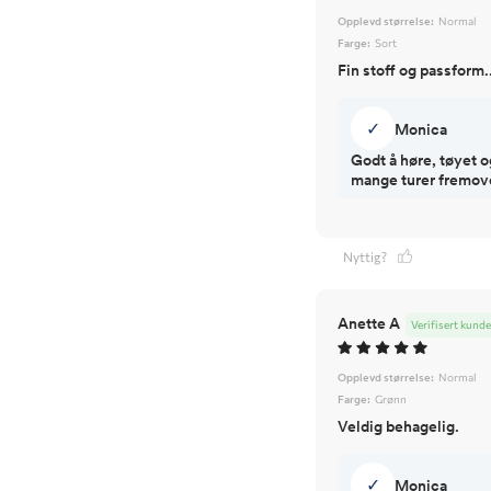
Opplevd størrelse:
Normal
Farge:
Sort
Fin stoff og passform.
✓
Monica
Godt å høre, tøyet o
mange turer fremov
Nyttig?
Anette A
Verifisert kunde
Opplevd størrelse:
Normal
Farge:
Grønn
Veldig behagelig.
✓
Monica