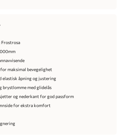
r
 Frostrosa
0 000mm
annavvisende
h for maksimal bevegelighet
 elastisk åpning og justering
g brystlomme med glidelås
sjetter og nederkant for god passform
innside for ekstra komfort
egnering