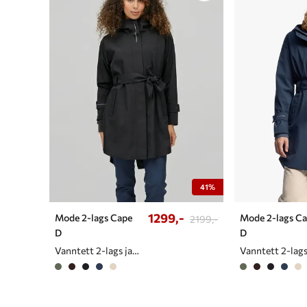
41%
1299,-
Mode 2-lags Cape
Mode 2-lags C
2199,-
D
D
Vanntett 2-lags jakke/cape til dame