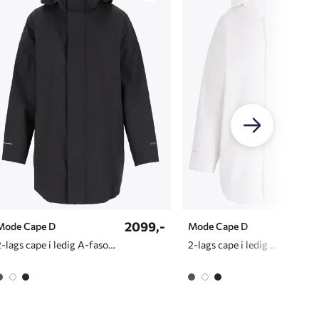
2099,-
799,
Mode Cape D
Mode Cape D
2-lags cape i ledig A-fasong til dame
2-lags cape i ledig A-fasong til dame