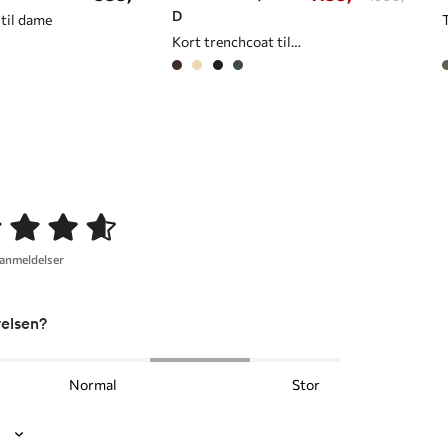
D
til dame
Kort trenchcoat til dame
 anmeldelser
relsen?
Normal
Stor