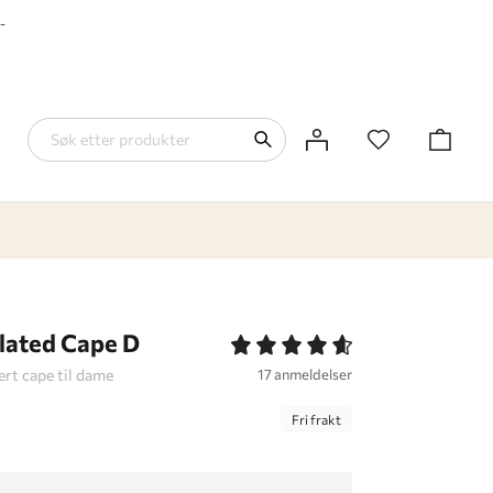
-
lated Cape D
ert cape til dame
17 anmeldelser
Fri frakt