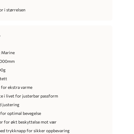
r i størrelsen
r
: Marine
5 000mm
00g
tett
g for ekstra varme
e i livet for justerbar passform
d justering
 for optimal bevegelse
 for økt beskyttelse mot vær
ed trykknapp for sikker oppbevaring