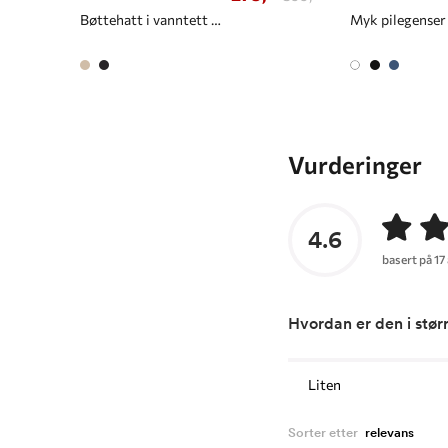
Bøttehatt i vanntett materiale
Myk pilegenser 
Vurderinger
4.6
basert på 17
Hvordan er den i stør
Liten
Sorter etter