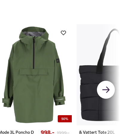
50%
998,-
489
Mode 3L Poncho D
& Vattert Tote 20L
1999,-