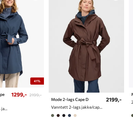
41%
1299,-
ape
2199,-
2199,-
Mode 2-lags Cape D
Vanntett 2-lags jakke/cape til dame
Vanntett 2-lags jakke/cape til dame