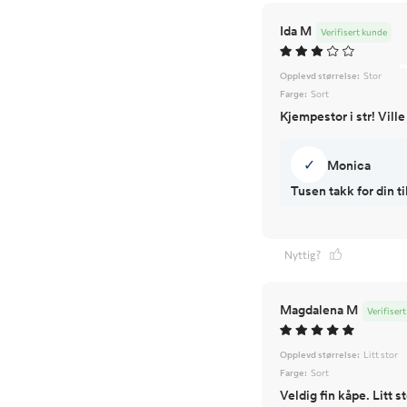
Ida M
Verifisert kunde
Opplevd størrelse:
Stor
Farge:
Sort
Kjempestor i str! Ville
✓
Monica
Tusen takk for din 
Nyttig?
Magdalena M
Verifiser
Opplevd størrelse:
Litt stor
Farge:
Sort
Veldig fin kåpe. Litt st