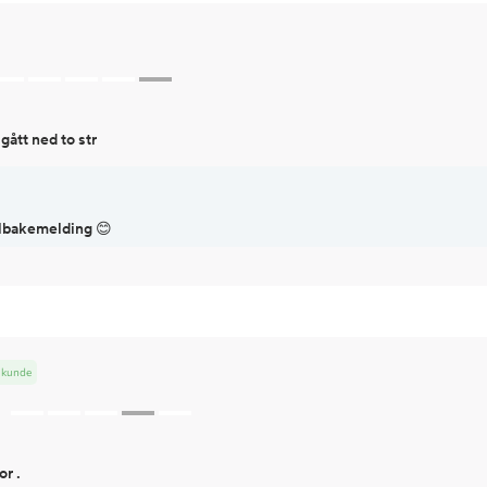
 gått ned to str
tilbakemelding 😊
t kunde
or .