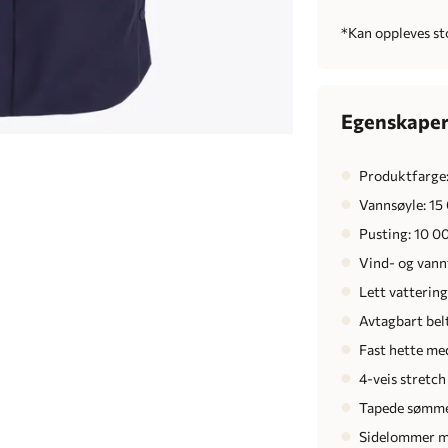
*Kan oppleves sto
Egenskape
Produktfarge
Vannsøyle: 1
Pusting: 10 0
Vind- og vann
Lett vatterin
Avtagbart belt
Fast hette me
4-veis stretch
Tapede sømmer
Sidelommer m