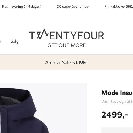
Rask levering (1-4 dager)
30 dager åpent kjøp
Fri frakt over 999,
h
Salg
Archive Sale is
LIVE
-
-
-
-
Lagt i kurven, utmerket valg!
Til kassen
Mode Insu
Vanntett og vatt
2499,-