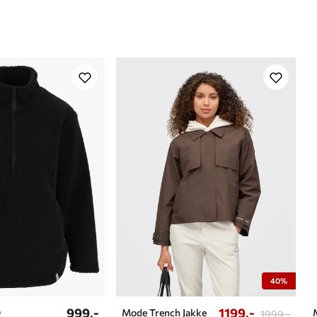
40%
999,-
1199,-
D
Mode Trench Jakke
1999,-