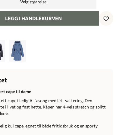
Velg størrelse
LEGG I HANDLEKURVEN
tet
ert cape til dame
ett cape i ledig A-fasong med lett vattering. Den
te i livet og fast hette. Kåpen har 4-veis stretch og splitt
dene.
elig kul cape, egnet til både fritidsbruk og en sporty