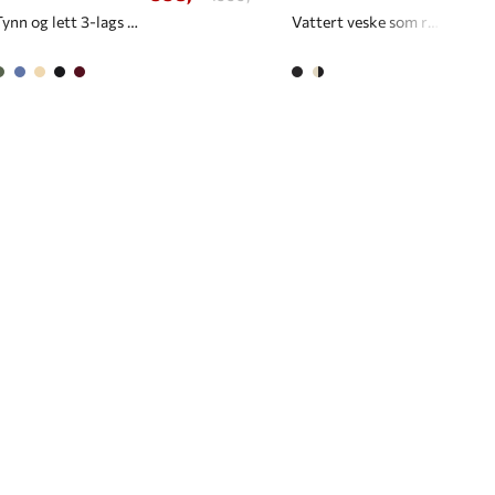
Tynn og lett 3-lags poncho til dame
Vattert veske som rommer 20 liter