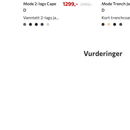
1299,-
Mode 2-lags Cape
Mode Trench J
2199,-
D
D
Vanntett 2-lags jakke/cape til dame
Vurderinger