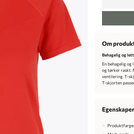
Om produk
Behagelig og lett
En behagelig og 
og tørker raskt. 
ventilering. T-sk
T-skjorten passer 
Egenskape
Produktfarge