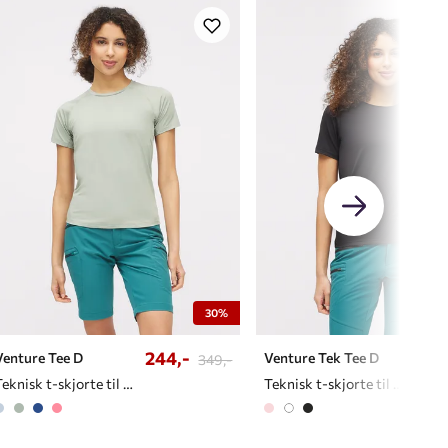
30%
244,-
279
Venture Tee D
Venture Tek Tee D
349,-
Teknisk t-skjorte til dame
Teknisk t-skjorte til dame