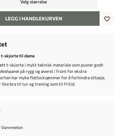
Velg størrelse
LEGG I HANDLEKURVEN
tet
 t-skjorte til dame
lett t-skjorte i mykt teknisk materiale som puster godt
Meshpanel på rygg og øverst i front for ekstra
jorten har myke flatlocksømmer for å forhindre slitasje.
like bra til tur og trening som til fritid.
r
: Vannmelon