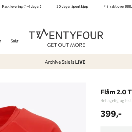
Rask levering (1-4 dager)
30 dager åpent kjøp
Fri frakt over 999,
h
Salg
Archive Sale is
LIVE
-
-
-
-
Lagt i kurven, utmerket valg!
Til kassen
Flåm 2.0 T
Behagelig og lett
399,-