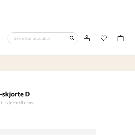
-
-skjorte D
 t-skjorte til dame