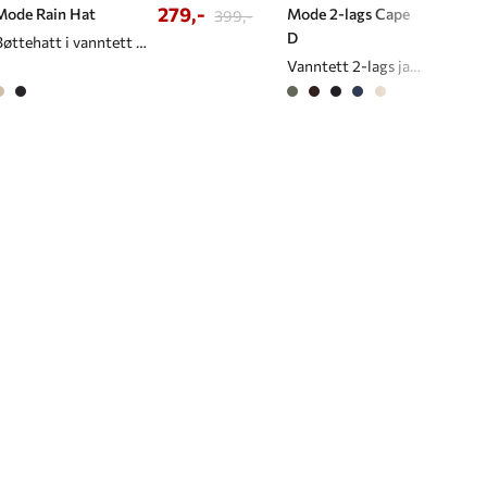
279,-
1299,
Mode Rain Hat
Mode 2-lags Cape
399,-
D
Bøttehatt i vanntett materiale
Vanntett 2-lags jakke/cape til dame