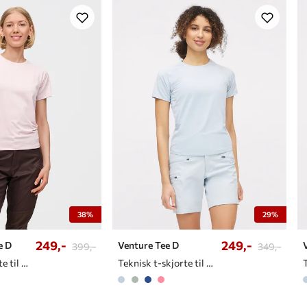
38%
29%
249,-
249,-
e D
Venture Tee D
399,-
349,-
Teknisk t-skjorte til dame
Teknisk t-skjorte til dame