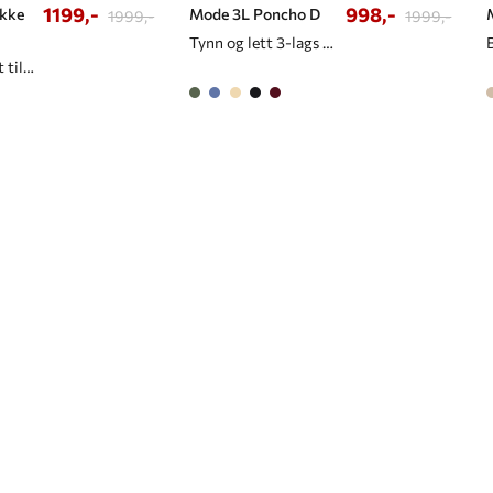
1199,-
998,-
akke
Mode 3L Poncho D
1999,-
1999,-
Tynn og lett 3-lags poncho til dame
Kort trenchcoat til dame