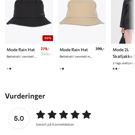
30%
279,-
399,-
Mode Rain Hat
Mode Rain Hat
Mode 2L
399,-
Skalljakke 
Bøttehatt i vanntett materiale
Bøttehatt i vanntett materiale
Vurderinger
5.0
basert på 4 anmeldelser