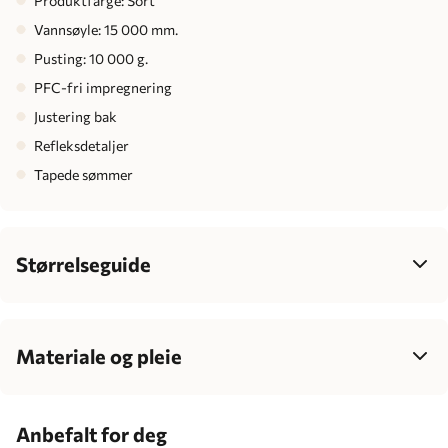
Produktfarge: Sort
Vannsøyle: 15 000 mm.
Pusting: 10 000 g.
PFC-fri impregnering
Justering bak
Refleksdetaljer
Tapede sømmer
Størrelseguide
Dame
34
36
38
40
42
Bryst
77-85
83-90
88-95
93-100
99-106
Materiale og pleie
Midje
62-70
68-77
75-83
81-89
87-95
100% polyester
Hofte
86-95
92-100
96-104
100-108
106-114
Anbefalt for deg
Siden produktet er behandlet med fluorfri impregnering,