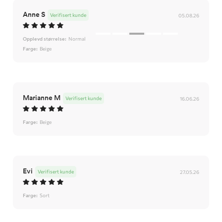
Anne S
Verifisert kunde
05.08.26
Opplevd størrelse:
Normal
Farge:
Beige
Marianne M
Verifisert kunde
16.06.26
Farge:
Beige
Evi
Verifisert kunde
27.05.26
Farge:
Sort