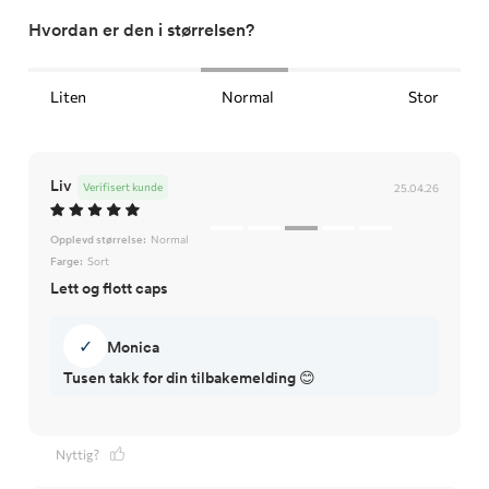
Hvordan er den i størrelsen?
Liten
Normal
Stor
Liv
Verifisert kunde
25.04.26
Opplevd størrelse:
Normal
Farge:
Sort
Lett og flott caps
✓
Monica
Tusen takk for din tilbakemelding 😊
Nyttig?