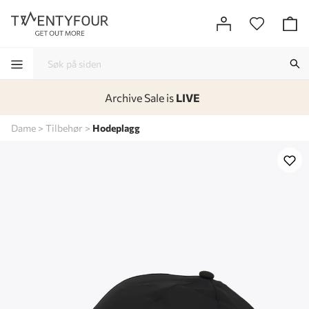
Archive Sale is
LIVE
-
-
-
-
Dame
Tilbehør
Hodeplagg
Lagt i kurven, utmerket valg!
Til kassen