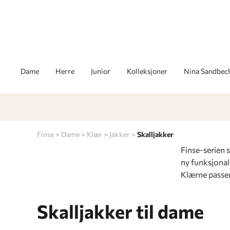
Dame
Herre
Junior
Kolleksjoner
Nina Sandbec
Finse
Dame
Klær
Jakker
Skalljakker
Finse-serien 
ny funksjonal
Klærne passer 
Skalljakker til dame