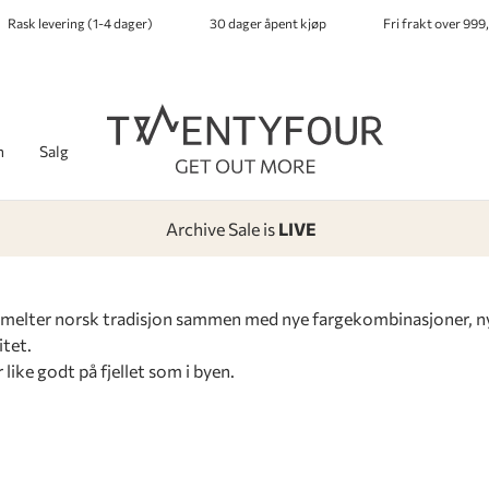
Rask levering (1-4 dager)
30 dager åpent kjøp
Fri frakt over 999,
h
Salg
Archive Sale is
LIVE
-
-
-
-
smelter norsk tradisjon sammen med nye fargekombinasjoner, n
itet.
like godt på fjellet som i byen.