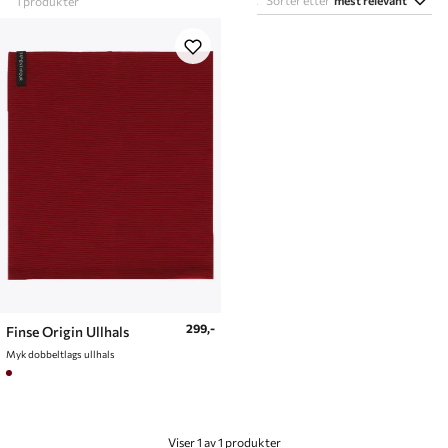
Sorter etter
mest relevant
1
produkter
299,-
Finse Origin Ullhals
Myk dobbeltlags ullhals
Viser 1 av 1 produkter