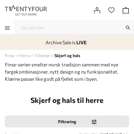
Archive Sale is
LIVE
-
-
-
-
Finse
Herre
Tilbehør
Skjerf og hals
Finse-serien smelter norsk tradisjon sammen med nye
fargekombinasjoner, nytt design og ny funksjonalitet.
Klærne passer like godt på fjellet som i byen.
Skjerf og hals til herre
Filtrering