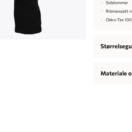
Sidelommer
Ribmansjett n
Oeko-Tex 100 
Størrelsegu
Dame
Bryst
7
Materiale o
Midje
6
36% bomull og 6
Fleece innside: 
Hofte
Innsøm
7
Kroppshøyde
1