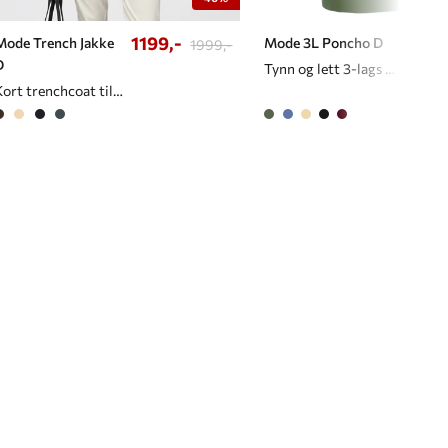
1199,-
998,
Mode Trench Jakke
Mode 3L Poncho D
1999,-
D
Tynn og lett 3-lags poncho til dame
Kort trenchcoat til dame