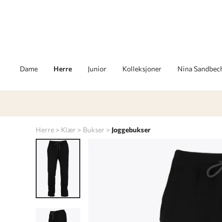
Dame
Herre
Junior
Kolleksjoner
Nina Sandbec
Herre
Klær
Bukser
Joggebukser