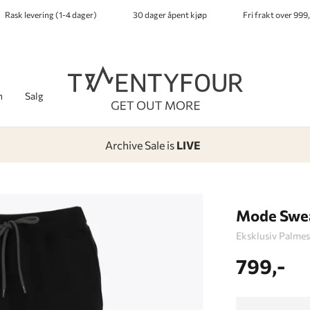
Rask levering (1-4 dager)
30 dager åpent kjøp
Fri frakt over 999,
h
Salg
Archive Sale is
LIVE
-
-
-
-
Lagt i kurven, utmerket valg!
Til kassen
Mode Swe
Eksklusiv Palmes
799,-