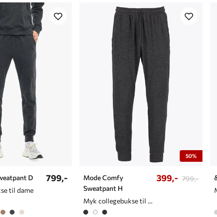
50%
799,-
399,-
weatpant D
Mode Comfy
799,-
Sweatpant H
se til dame
Myk collegebukse til herre