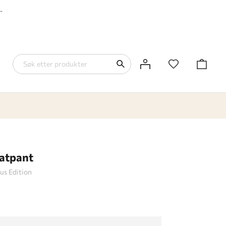
-
atpant
us Edition