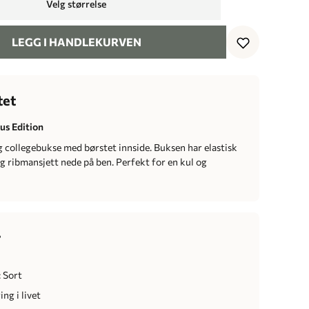
Velg størrelse
LEGG I HANDLEKURVEN
tet
us Edition
 collegebukse med børstet innside. Buksen har elastisk
g ribmansjett nede på ben. Perfekt for en kul og
r
 Sort
ng i livet