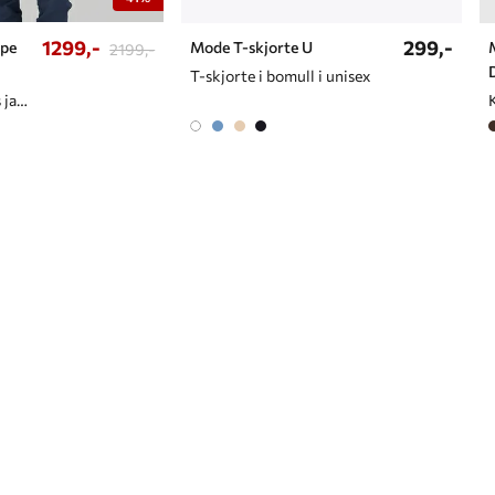
1299,-
299,-
ape
Mode T-skjorte U
2199,-
T-skjorte i bomull i unisex
Vanntett 2-lags jakke/cape til dame