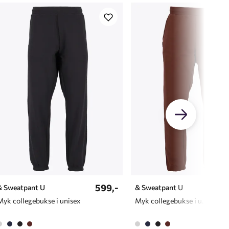
599,-
419
& Sweatpant U
& Sweatpant U
Myk collegebukse i unisex
Myk collegebukse i unisex