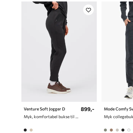
899,-
Venture Soft Jogger D
Mode Comfy S
Myk, komfortabel bukse til dame
Myk collegebuk