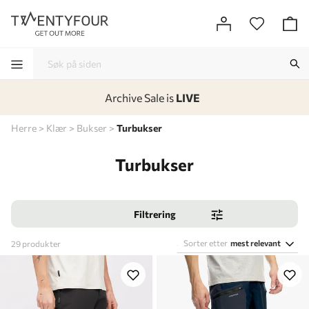
Archive Sale is
LIVE
-
-
-
-
Herre
Klær
Bukser
Turbukser
Turbukser
Filtrering
Sorter etter
mest relevant
29
produkter