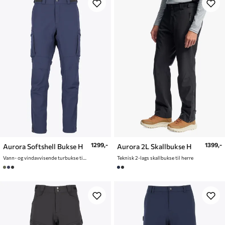
1299,-
1399,-
Aurora Softshell Bukse H
Aurora 2L Skallbukse H
Vann- og vindavvisende turbukse til herre
Teknisk 2-lags skallbukse til herre