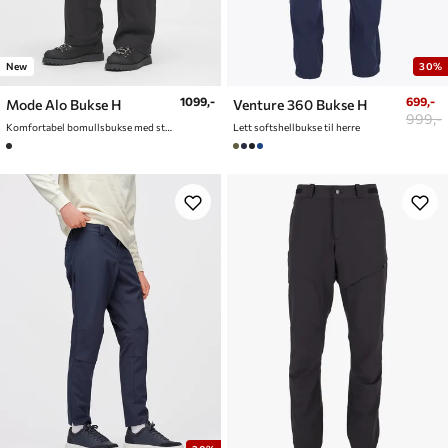
New
30%
1099,-
699,-
Mode Alo Bukse H
Venture 360 Bukse H
999,-
Komfortabel bomullsbukse med stretch til hverdagsbruk og fritid
Lett softshellbukse til herre