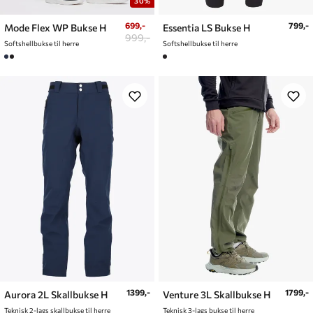
30%
699,-
799,-
Mode Flex WP Bukse H
Essentia LS Bukse H
999,-
Softshellbukse til herre
Softshellbukse til herre
1399,-
1799,-
Aurora 2L Skallbukse H
Venture 3L Skallbukse H
Teknisk 2-lags skallbukse til herre
Teknisk 3-lags bukse til herre