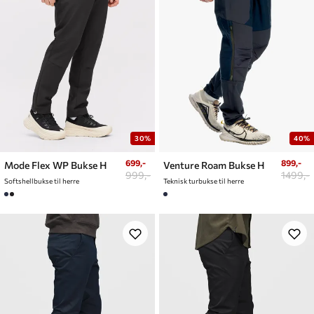
30%
40%
699,-
899,-
Mode Flex WP Bukse H
Venture Roam Bukse H
999,-
1499,-
Softshellbukse til herre
Teknisk turbukse til herre