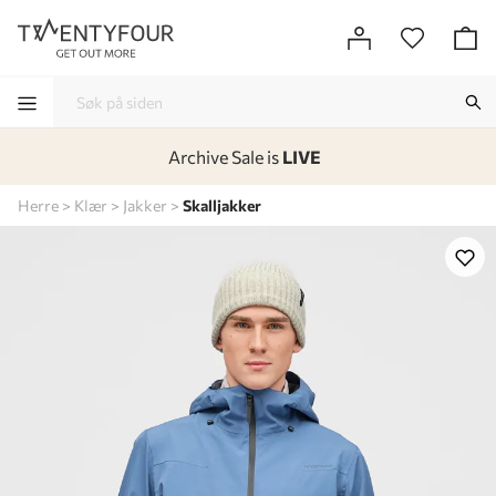
Archive Sale is
LIVE
-
-
-
-
Herre
Klær
Jakker
Skalljakker
Lagt i kurven, utmerket valg!
Til kassen