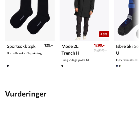
48%
129,-
1299,-
Sportsokk 2pk
Mode 2L
Isbre Ski S
2499,-
Trench H
U
Bomullssokk i 2-pakning
Lang 2-lags jakke til herre
Høy teknisk ull
Vurderinger