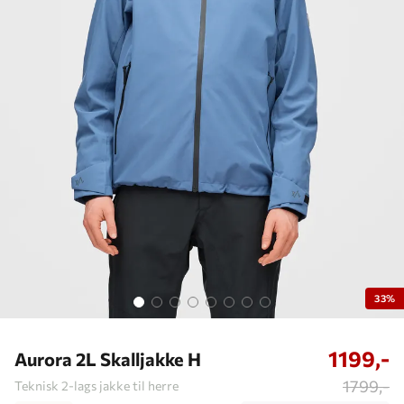
33%
1199,-
Aurora 2L Skalljakke H
1799,-
Teknisk 2-lags jakke til herre