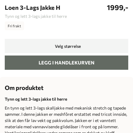
1999,-
Loen 3-Lags Jakke H
Tynn og lett 3-lags jakke til herre
Fri frakt
Velg størrelse
LEGG I HANDLEKURVEN
Om produktet
Tynn og lett 3-lags jakke til herre
En tynn og lett 3-lags skalljakke med mekanisk stretch og tapede
sømmer. I denne jakken er meshfôret erstattet med tricot innside,
slik at den får lav vekt og pakkvolum. Jakken er i et vanntett
materiale med vannavvisende glidelåser i front og på lommer.
Ventileringsglidelåser under ermene som er dekket av klaff.