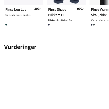
399,-
999,-
Finse Lou Lue
Finse Shape
Finse Warm
Nikkers H
Skalljakke 
Unisex lue med oppbrett
Nikkers i softshell & myk cord til herre
Vurderinger