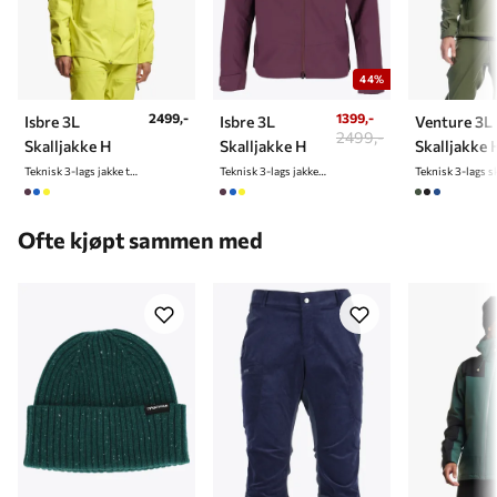
44%
2499,-
1399,-
Isbre 3L
Isbre 3L
Venture 3L
2499,-
Skalljakke H
Skalljakke H
Skalljakke 
Teknisk 3-lags jakke til herre
Teknisk 3-lags jakke til herre
Ofte kjøpt sammen med