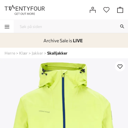
Archive Sale is
LIVE
-
-
-
-
Herre
Klær
Jakker
Skalljakker
Lagt i kurven, utmerket valg!
Til kassen