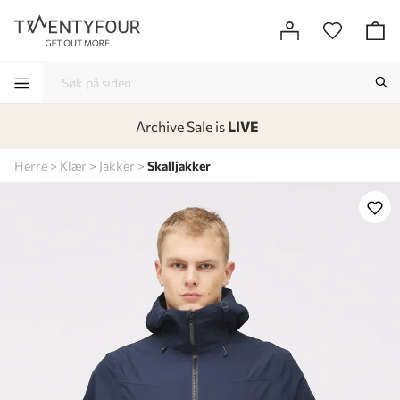
Archive Sale is
LIVE
-
-
-
-
Herre
Klær
Jakker
Skalljakker
Lagt i kurven, utmerket valg!
Til kassen