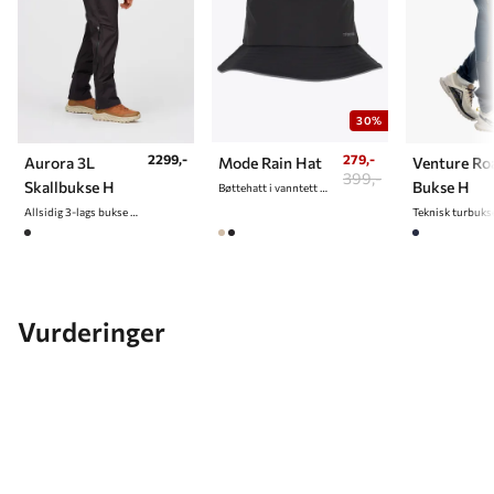
30%
2299,-
279,-
Aurora 3L
Mode Rain Hat
Venture R
399,-
Skallbukse H
Bukse H
Bøttehatt i vanntett materiale
Allsidig 3-lags bukse til herre
Vurderinger