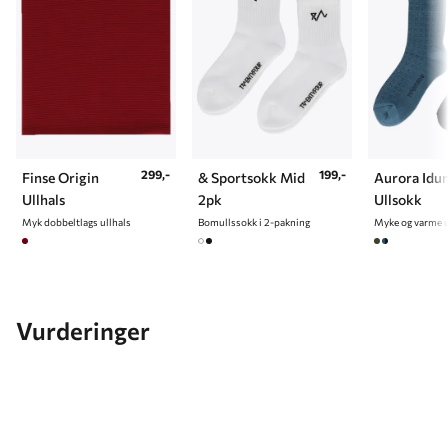
299,-
199,-
Finse Origin
& Sportsokk Mid
Aurora Idu
Ullhals
2pk
Ullsokk
Myk dobbeltlags ullhals
Bomullssokk i 2-pakning
Vurderinger