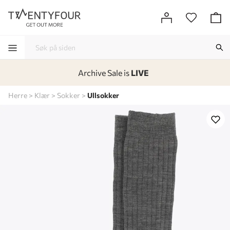
Archive Sale is
LIVE
-
-
-
-
Herre
Klær
Sokker
Ullsokker
Lagt i kurven, utmerket valg!
Til kassen