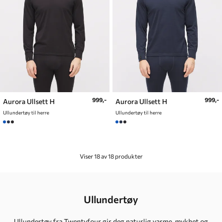
999,-
999,-
Aurora Ullsett H
Aurora Ullsett H
Ullundertøy til herre
Ullundertøy til herre
Viser 18 av 18 produkter
Ullundertøy
Ullundertøy fra Twentyfour gir deg naturlig varme, mykhet og