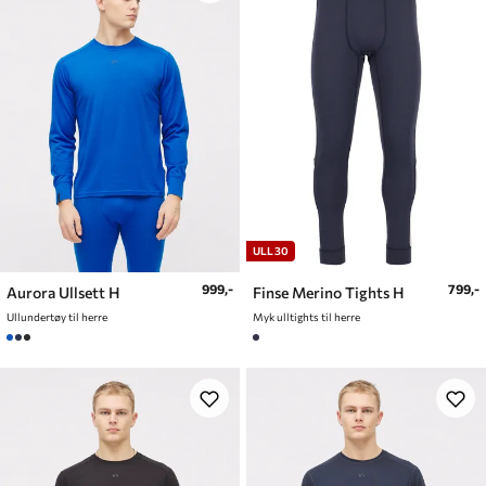
ULL30
999,-
799,-
Aurora Ullsett H
Finse Merino Tights H
Ullundertøy til herre
Myk ulltights til herre