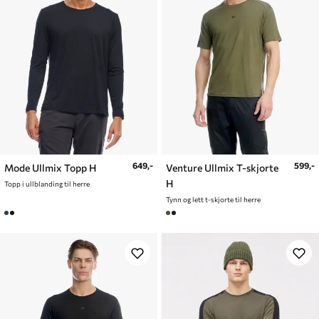
649,-
599,-
Mode Ullmix Topp H
Venture Ullmix T-skjorte
H
Topp i ullblanding til herre
Tynn og lett t-skjorte til herre