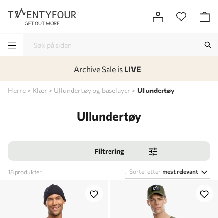
Archive Sale is
LIVE
-
-
-
-
Herre
Klær
Ullundertøy og baselayer
Ullundertøy
Ullundertøy
Filtrering
Sorter etter
mest relevant
18
produkter