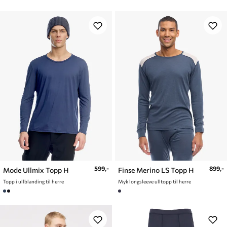
599,-
899,-
Mode Ullmix Topp H
Finse Merino LS Topp H
Topp i ullblanding til herre
Myk longsleeve ulltopp til herre