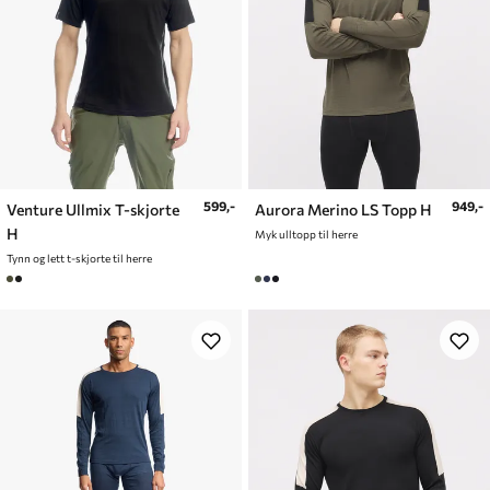
599,-
949,-
Venture Ullmix T-skjorte
Aurora Merino LS Topp H
H
Myk ulltopp til herre
Tynn og lett t-skjorte til herre