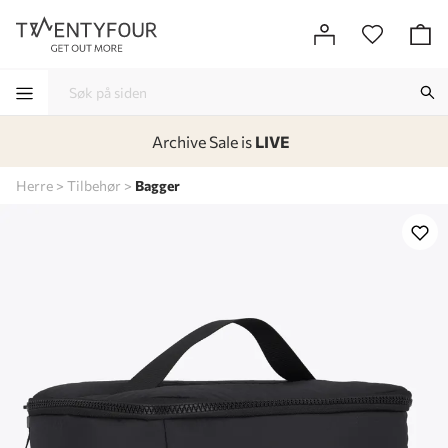
Archive Sale is
LIVE
-
-
-
-
Herre
Tilbehør
Bagger
Lagt i kurven, utmerket valg!
Til kassen