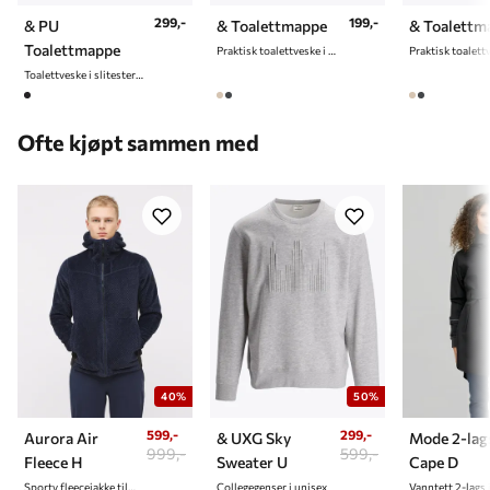
299,-
199,-
& PU
& Toalettmappe
& Toalettm
Toalettmappe
Praktisk toalettveske i slitesterkt mesh materiale
Toalettveske i slitesterkt materiale
Ofte kjøpt sammen med
40%
50%
599,-
299,-
Aurora Air
& UXG Sky
Mode 2-lag
999,-
599,-
Fleece H
Sweater U
Cape D
Sporty fleecejakke til herre
Collegegenser i unisex