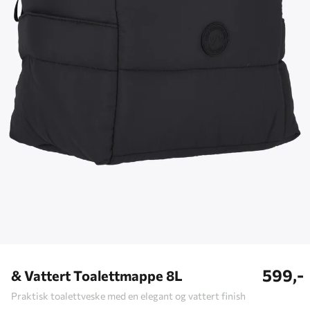
599,-
& Vattert Toalettmappe 8L
Praktisk toalettveske med en elegant og vattert finish