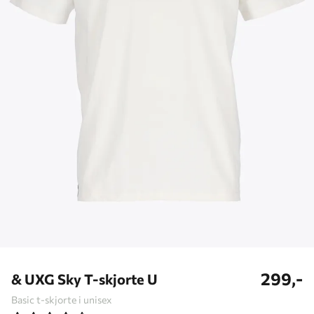
299,-
& UXG Sky T-skjorte U
Basic t-skjorte i unisex