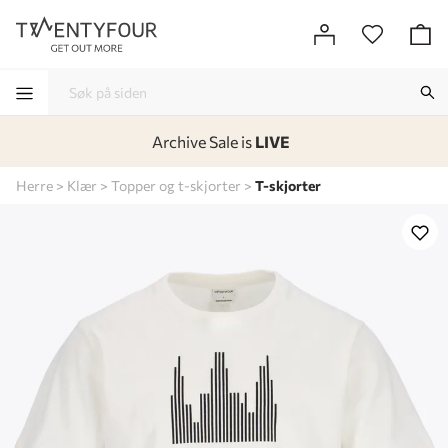
Archive Sale is
LIVE
-
-
-
-
Herre
Klær
Topper og t-skjorter
T-skjorter
Lagt i kurven, utmerket valg!
Til kassen