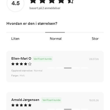
4.5
basert på 2 anmeldelser
Hvordan er den i størrelsen?
Liten
Normal
Stor
Ellen-Mari O
Verifisert kunde
28.07.26
Opplevd størrelse:
Normal
Farge:
Hvit
Arnold Jørgensen
Verifisert kunde
19.05.26