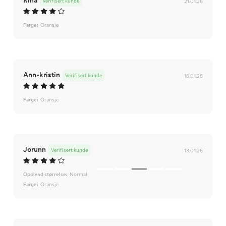
Rina
Verifisert kunde
21.01.26
Farge:
Oransje
Ann-kristin
Verifisert kunde
16.01.26
Farge:
Oransje
Jorunn
Verifisert kunde
13.01.26
Opplevd størrelse:
Normal
Farge:
Oransje