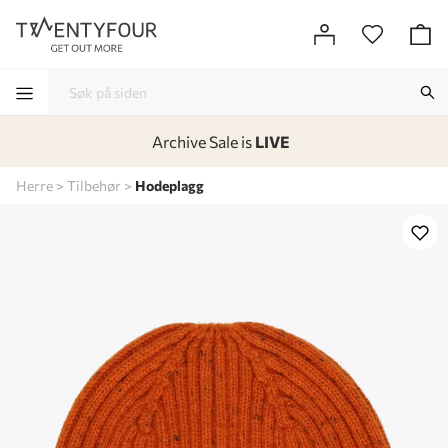
Archive Sale is
LIVE
-
-
-
-
Herre
Tilbehør
Hodeplagg
Lagt i kurven, utmerket valg!
Til kassen