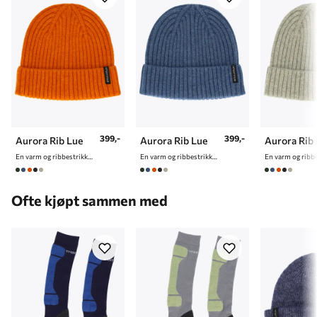
399,-
399,-
Aurora Rib Lue
Aurora Rib Lue
Aurora Rib
En varm og ribbestrikket lue
En varm og ribbestrikket lue
Ofte kjøpt sammen med