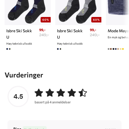
60%
60%
99,-
99,-
Isbre Ski Sokk
Isbre Ski Sokk
Mode Maya
249,-
249,-
U
U
En myk og behag
Høy teknisk ullsokk
Høy teknisk ullsokk
Vurderinger
4.5
basert på 4 anmeldelser